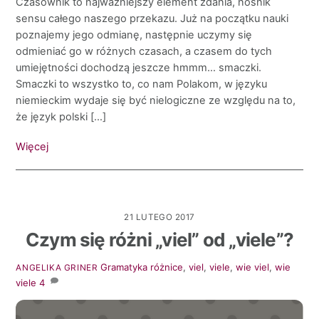
Czasownik to najważniejszy element zdania, nośnik
sensu całego naszego przekazu. Już na początku nauki
poznajemy jego odmianę, następnie uczymy się
odmieniać go w różnych czasach, a czasem do tych
umiejętności dochodzą jeszcze hmmm… smaczki.
Smaczki to wszystko to, co nam Polakom, w języku
niemieckim wydaje się być nielogiczne ze względu na to,
że język polski […]
Więcej
21 LUTEGO 2017
Czym się różni „viel” od „viele”?
Gramatyka
różnice
,
viel
,
viele
,
wie viel
,
wie
ANGELIKA GRINER
viele
4