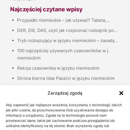
Najczęściej czytane wpisy
Przypadki niemieckie – jak używać? Tabela,…
DER, DIE, DAS, czyli jak rozpoznać rodzajnik po…
Tryb rozkazujący w języku niemieckim – zasady…
100 najczęściej używanych czasowników w j.
niemieckim
Rekcja czasownika w języku niemieckim
Strona bierna (das Passiv) w języku niemieckim
Liczebniki porządkowe, czyli jak podawać daty w…
Zarządzaj zgodą
Zaimki dzierżawcze w języku niemieckim –…
Aby zapewnić jak najlepsze wrażenia, korzystamy z technologii, takich
Życzenia noworoczne po niemiecku – 37
jak pliki cookie, do przechowywania i/lub uzyskiwania dostępu do
informacji o urządzeniu. Zgoda na te technologie pozwoli nam
propozycji
przetwarzać dane, takie jak zachowanie podczas przeglądania lub
Codzienny niemiecki – podsumowanie akcji
unikalne identyfikatory na tej stronie. Brak wyrażenia zgody lub