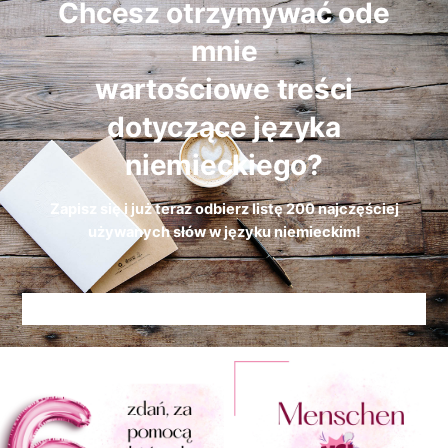
Chcesz otrzymywać ode
mnie
wartościowe treści
dotyczące języka
niemieckiego?
Zapisz się i już teraz odbierz
listę
200 najczęściej
używanych słów w języku niemieckim!