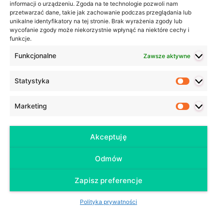
informacji o urządzeniu. Zgoda na te technologie pozwoli nam
propozycji
przetwarzać dane, takie jak zachowanie podczas przeglądania lub
Codzienny niemiecki – podsumowanie akcji
unikalne identyfikatory na tej stronie. Brak wyrażenia zgody lub
wycofanie zgody może niekorzystnie wpłynąć na niektóre cechy i
funkcje.
Ostatnie wpisy
Funkcjonalne
Zawsze aktywne
Czym jest ZEUG w języku niemieckim?
Co pomaga w nauce języka niemieckiego (i nie tylko)?
Statystyka
Statyst
Co zrobić, kiedy uczniowie tracą motywację do nauki?
50 podstawowych przymiotników w języku niemieckim –
Marketing
Marketi
wraz z przykładami zdań
Futur I, czyli czas przyszły w języku niemieckim
Akceptuję
Odmów
©
Angelika Griner – Trener Języka Niemieckiego /
Zapisz preferencje
Niemiecki Katowice
2026 / Realizacja: Media in
Polityka prywatności
Motion