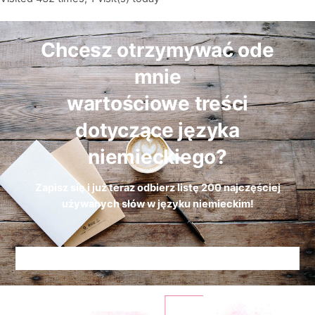
Chcesz otrzymywać ode
mnie
wartościowe treści
dotyczące języka
niemieckiego?
Zapisz się i już teraz odbierz
listę
200 najczęściej
używanych słów w języku niemieckim!