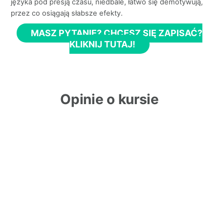
języka pod presją czasu, niedbale, łatwo się demotywują,
przez co osiągają słabsze efekty.
MASZ PYTANIE? CHCESZ SIĘ ZAPISAĆ?
KLIKNIJ TUTAJ!
Opinie o kursie
Dziękuję za profesjonalizm z Pani strony i za to, że
pozytywnie nastawiła Pani Olka do niemieckiego, zmienił
nastawienie o 360 stopni, polubił język, jego nauczycielka
go pochwaliła ostatnio i zauważyła progres, jestem bardzo
zadowolona, dziękuję za Pani bardzo dobrą pracę,
zaangażowanie, takiego nauczyciela dla Olka szukałam,
bardzo się cieszę, bo znalazłam!!!!
Anna Tomaszewska