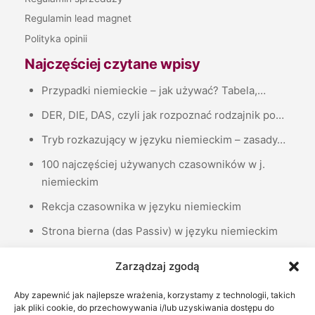
Regulamin lead magnet
Polityka opinii
Najczęściej czytane wpisy
Przypadki niemieckie – jak używać? Tabela,…
DER, DIE, DAS, czyli jak rozpoznać rodzajnik po…
Tryb rozkazujący w języku niemieckim – zasady…
100 najczęściej używanych czasowników w j.
niemieckim
Rekcja czasownika w języku niemieckim
Strona bierna (das Passiv) w języku niemieckim
Liczebniki porządkowe, czyli jak podawać daty w…
Zarządzaj zgodą
Zaimki dzierżawcze w języku niemieckim –…
Aby zapewnić jak najlepsze wrażenia, korzystamy z technologii, takich
Życzenia noworoczne po niemiecku – 37
jak pliki cookie, do przechowywania i/lub uzyskiwania dostępu do