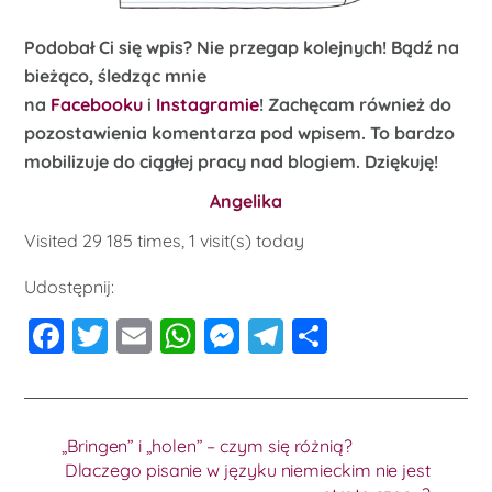
Podobał Ci się wpis? Nie przegap kolejnych! Bądź na
bieżąco, śledząc mnie
na
Facebooku
i
Instagramie
! Zachęcam również do
pozostawienia komentarza pod wpisem. To bardzo
mobilizuje do ciągłej pracy nad blogiem. Dziękuję!
Angelika
Visited 29 185 times, 1 visit(s) today
Udostępnij:
F
T
E
W
M
T
S
a
wi
m
h
e
el
h
c
tt
ai
at
ss
e
ar
e
er
l
s
e
gr
e
„Bringen” i „holen” – czym się różnią?
b
A
n
a
Dlaczego pisanie w języku niemieckim nie jest