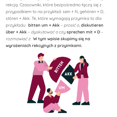
rekcją. Czasowniki, które bezpośrednio łączą się z
przypadkiem to na przykład: sein + N, gehören + D,
stören + Akk. Te, które wymagają przyimka to dla
przykładu:
bitten um + Akk
–
prosić o
,
diskutieren
über + Akk
–
dyskutować o
czy
sprechen mit + D
–
rozmawiać z
.
W tym wpisie skupimy się na
wyrażeniach rekcyjnych z przyimkami.