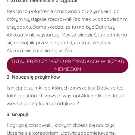
1. Zrozum niemieckie przypadki
Rekcja to połączenie czasownika z przyimkiem, po
którym występuje rzeczownik/zaimek w odpowiednim
przypadku. Sama wiedza, że tu ma być Dativ czy
Akkusativ nie wystarczy. Musisz wiedzieć, jak odmienia
się rodzajnik przez przypadki, czyli np. że
der
w
Akkusativie zmienia się w
den.
TUTAJ PRZECZYTASZ O PRZYPADKACH W JĘZYKU
NIEMIECKIM
2. Naucz się przyimków
Istnieją przyimki, po których zawsze jest Dativ, są też
takie, po których zawsze wystąpi Akkusativ, ale to już
wiesz z początku tego artykułu ?
3. Grupuj!
Pogrupuj czasowniki, których chcesz się nauczyć.
Uczenie się kategoriami ułatwia zapamiętywanie.