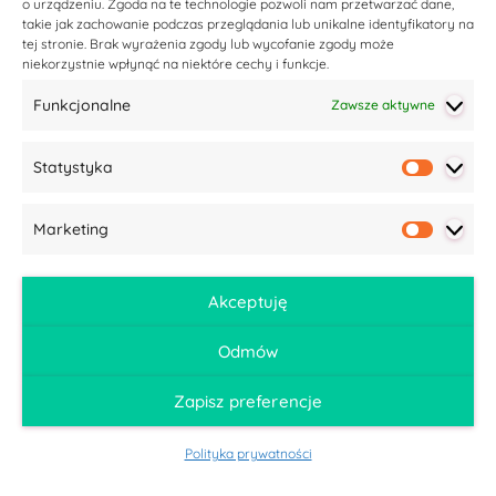
o urządzeniu. Zgoda na te technologie pozwoli nam przetwarzać dane,
takie jak zachowanie podczas przeglądania lub unikalne identyfikatory na
Twój adres email nie zostanie opublikowany.
tej stronie. Brak wyrażenia zgody lub wycofanie zgody może
Wymagane pola są oznaczone
*
niekorzystnie wpłynąć na niektóre cechy i funkcje.
Funkcjonalne
Zawsze aktywne
KOMENTARZ
*
Statystyka
Statyst
Marketing
Market
Akceptuję
NAZWA
*
Odmów
Zapisz preferencje
ADRES EMAIL
*
Polityka prywatności