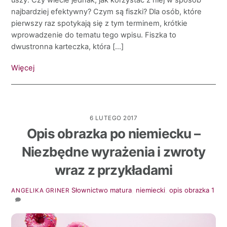
uszy. Czy wiecie jednak, jak korzystać z niej w sposób
najbardziej efektywny? Czym są fiszki? Dla osób, które
pierwszy raz spotykają się z tym terminem, krótkie
wprowadzenie do tematu tego wpisu. Fiszka to
dwustronna karteczka, która […]
Więcej
6 LUTEGO 2017
Opis obrazka po niemiecku –
Niezbędne wyrażenia i zwroty
wraz z przykładami
Słownictwo
matura
,
niemiecki
,
opis obrazka
1
ANGELIKA GRINER