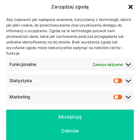
Liczebniki porządkowe, czyli jak podawać daty w…
Zarządzaj zgodą
Zaimki dzierżawcze w języku niemieckim –…
Aby zapewnić jak najlepsze wrażenia, korzystamy z technologii, takich
Życzenia noworoczne po niemiecku – 37
jak pliki cookie, do przechowywania i/lub uzyskiwania dostępu do
propozycji
informacji o urządzeniu. Zgoda na te technologie pozwoli nam
przetwarzać dane, takie jak zachowanie podczas przeglądania lub
Codzienny niemiecki – podsumowanie akcji
unikalne identyfikatory na tej stronie. Brak wyrażenia zgody lub
wycofanie zgody może niekorzystnie wpłynąć na niektóre cechy i
funkcje.
Ostatnie wpisy
Funkcjonalne
Zawsze aktywne
Czym jest ZEUG w języku niemieckim?
Co pomaga w nauce języka niemieckiego (i nie tylko)?
Statystyka
Statyst
Co zrobić, kiedy uczniowie tracą motywację do nauki?
50 podstawowych przymiotników w języku niemieckim –
Marketing
Marketi
wraz z przykładami zdań
Futur I, czyli czas przyszły w języku niemieckim
Akceptuję
Odmów