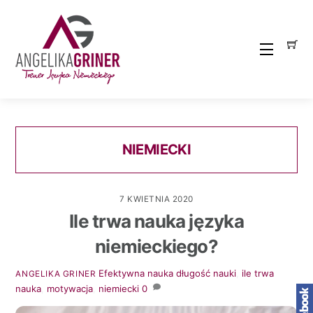
Skip
to
content
Menu
NIEMIECKI
7 KWIETNIA 2020
Ile trwa nauka języka
niemieckiego?
Efektywna nauka
długość nauki
,
ile trwa
ANGELIKA GRINER
nauka
,
motywacja
,
niemiecki
0