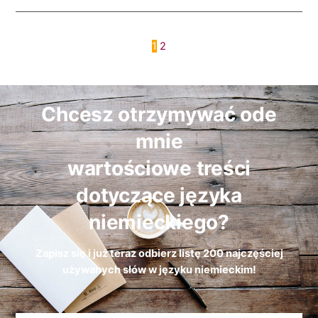
1
2
Chcesz otrzymywać ode
mnie
wartościowe treści
dotyczące języka
niemieckiego?
Zapisz się i już teraz odbierz
listę
200 najczęściej
używanych słów w języku niemieckim!