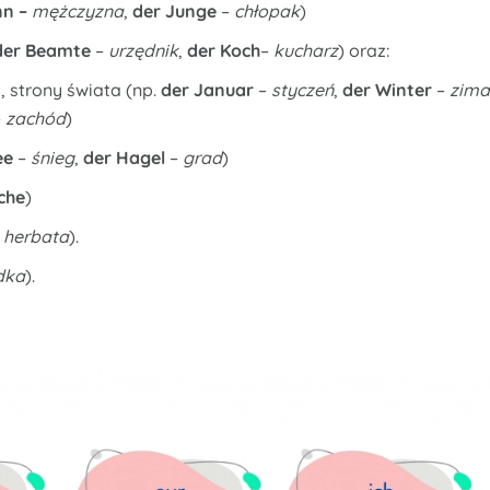
nn –
mężczyzna
,
der Junge
–
chłopak
)
der Beamte
–
urzędnik
,
der
Koch
–
kucharz
) oraz:
, strony świata (np.
der Januar
–
styczeń
,
der Winter
–
zima
–
zachód
)
ee
–
śnieg
,
der Hagel
–
grad
)
che
)
–
herbata
).
dka
).