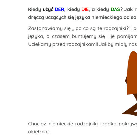
K
iedy
użyć
DER
, kiedy
DIE
, a kiedy
DAS
? Jak 
dręczą uczących się języka niemieckiego od 
Zastanawiamy się „ po co są te rodzajniki?”, po
języka, a czasem buntujemy się i je pomijam
Uciekamy przed rodzajnikami! Jakby miały nas z
Chociaż niemieckie rodzajniki rzadko pokrywa
okiełznać.