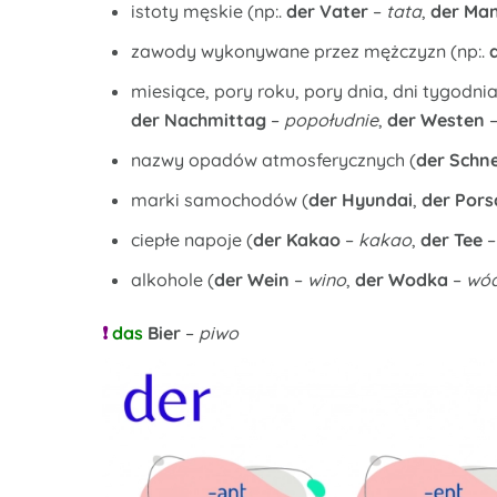
istoty męskie (np:.
der Vater
–
tata
,
der Ma
zawody wykonywane przez mężczyzn (np:.
miesiące, pory roku, pory dnia, dni tygodnia
der Nachmittag
–
popołudnie
,
der Westen
nazwy opadów atmosferycznych (
der Schn
marki samochodów (
der Hyundai
,
der Pors
ciepłe napoje (
der Kakao
–
kakao
,
der Tee
alkohole (
der Wein
–
wino
,
der Wodka
–
wó
❗
das
Bier
–
piwo