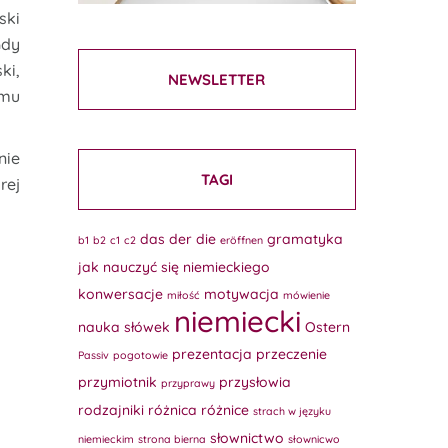
ski
Gdy
ki,
NEWSLETTER
 mu
nie
TAGI
rej
das
der
die
gramatyka
b1
b2
c1
c2
eröffnen
jak nauczyć się niemieckiego
konwersacje
motywacja
miłość
mówienie
niemiecki
nauka słówek
Ostern
prezentacja
przeczenie
Passiv
pogotowie
przymiotnik
przysłowia
przyprawy
rodzajniki
różnica
różnice
strach w języku
słownictwo
niemieckim
strona bierna
słownicwo