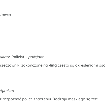
tawca
nikarz
,
Polizist
–
policjant
(rzeczowniki zakończone na
-ling
często są określeniami os
ptymizm
rozpoznać po ich znaczeniu. Rodzaju męskiego są też: