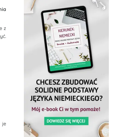
nia
e z
yć.
 je