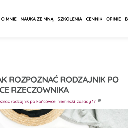
O MNIE
NAUKA ZE MNĄ
SZKOLENIA
CENNIK
OPINIE
B
I JAK ROZPOZNAĆ RODZAJNIK PO
CE RZECZOWNIKA
oznać rodzajnik po końcówce
,
niemiecki
,
zasady
17