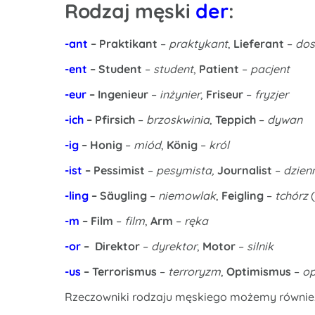
Rodzaj męski
der
:
-ant
– Praktikant
–
praktykant
,
Lieferant
–
dos
-ent
–
Student
–
student
,
Patient
–
pacjent
-eur
–
Ingenieur
–
inżynier
,
Friseur
–
fryzjer
-ich
– Pfirsich
–
brzoskwinia
,
Teppich
–
dywan
-ig
– Honig
–
miód
,
König
–
król
-ist
– Pessimist
–
pesymista,
Journalist
–
dzien
-ling
– Säugling
–
niemowlak
,
Feigling
–
tchórz
-m
– Film
–
film
,
Arm
–
ręka
-or
–
Direktor
–
dyrektor
,
Motor
–
silnik
-us
– Terrorismus
–
terroryzm
,
Optimismus
–
o
Rzeczowniki rodzaju męskiego możemy również 