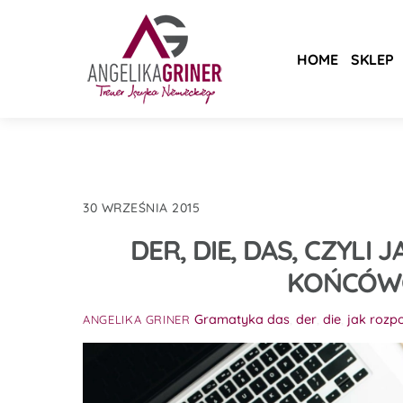
Skip
to
content
HOME
SKLEP
30 WRZEŚNIA 2015
DER, DIE, DAS, CZYL
KOŃCÓW
Gramatyka
das
,
der
,
die
,
jak rozp
ANGELIKA GRINER