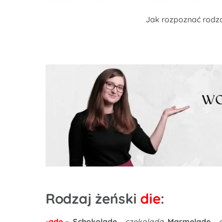
Jak rozpoznać rodz
Rodzaj żeński
die
:
-ade
–
Schokolade
–
czekolada
,
Marmelade
–