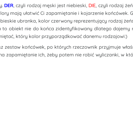
y.
DER
, czyli rodzaj męski jest niebieski,
DIE
, czyli rodzaj żeń
 Kolory mają ułatwić Ci zapamiętanie i kojarzenie końcówek. 
ebieskie ubranka, kolor czerwony reprezentujący rodzaj żeńs
ita to obiekt nie do końca zidentyfikowany dlatego dajemy
miętać, który kolor przyporządkować danemu rodzajowi:)
sz zestaw końcówek, po których rzeczownik przyjmuje właś
a zapamiętanie ich, żeby potem nie robić wyliczanki, w któ