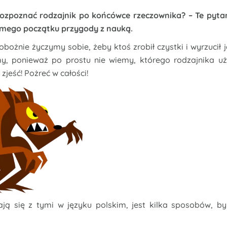
rozpoznać rodzajnik po końcówce rzeczownika? – Te pyta
samego początku przygody z nauką.
bożnie życzymy sobie, żeby ktoś zrobił czystki i wyrzucił j
y, ponieważ po prostu nie wiemy, którego rodzajnika uż
jeść! Pożreć w całości!
ją się z tymi w języku polskim, jest kilka sposobów, by