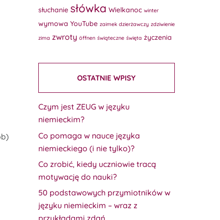
słówka
słuchanie
Wielkanoc
winter
wymowa
YouTube
zaimek dzierżawczy
zdziwienie
zwroty
życzenia
zima
öffnen
świąteczne
święta
OSTATNIE WPISY
Czym jest ZEUG w języku
niemieckim?
Co pomaga w nauce języka
ób)
niemieckiego (i nie tylko)?
Co zrobić, kiedy uczniowie tracą
motywację do nauki?
50 podstawowych przymiotników w
języku niemieckim – wraz z
przykładami zdań