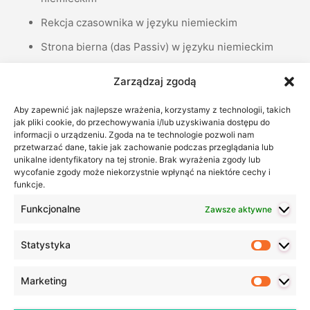
Rekcja czasownika w języku niemieckim
Strona bierna (das Passiv) w języku niemieckim
Liczebniki porządkowe, czyli jak podawać daty w…
Zarządzaj zgodą
Zaimki dzierżawcze w języku niemieckim –…
Aby zapewnić jak najlepsze wrażenia, korzystamy z technologii, takich
Życzenia noworoczne po niemiecku – 37
jak pliki cookie, do przechowywania i/lub uzyskiwania dostępu do
informacji o urządzeniu. Zgoda na te technologie pozwoli nam
propozycji
przetwarzać dane, takie jak zachowanie podczas przeglądania lub
Codzienny niemiecki – podsumowanie akcji
unikalne identyfikatory na tej stronie. Brak wyrażenia zgody lub
wycofanie zgody może niekorzystnie wpłynąć na niektóre cechy i
funkcje.
Ostatnie wpisy
Funkcjonalne
Zawsze aktywne
Czym jest ZEUG w języku niemieckim?
Co pomaga w nauce języka niemieckiego (i nie tylko)?
Statystyka
Statyst
Co zrobić, kiedy uczniowie tracą motywację do nauki?
50 podstawowych przymiotników w języku niemieckim –
Marketing
Marketi
wraz z przykładami zdań