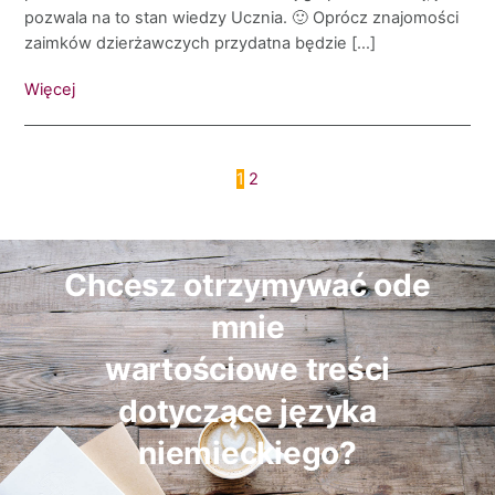
pozwala na to stan wiedzy Ucznia. 🙂 Oprócz znajomości
zaimków dzierżawczych przydatna będzie […]
Więcej
1
2
Chcesz otrzymywać ode
mnie
wartościowe treści
dotyczące języka
niemieckiego?