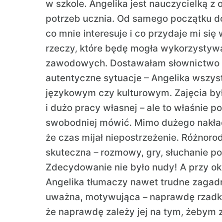
w szkole. Angelika jest nauczycielką 
potrzeb ucznia. Od samego początku do
co mnie interesuje i co przydaje mi się
rzeczy, które będę mogła wykorzysty
zawodowych. Dostawałam słownictwo z
autentyczne sytuacje – Angelika wszyst
językowym czy kulturowym. Zajęcia był
i dużo pracy własnej – ale to właśnie p
swobodniej mówić. Mimo dużego nakład
że czas mijał niepostrzeżenie. Różnoro
skuteczna – rozmowy, gry, słuchanie po
Zdecydowanie nie było nudy! A przy ok
Angelika tłumaczy nawet trudne zagadn
uważna, motywująca – naprawdę rzadk
że naprawdę zależy jej na tym, żebym z