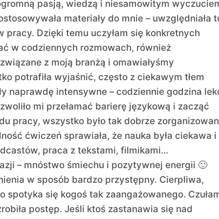
z ogromną pasją, wiedzą i niesamowitym wyczucie
stosowywała materiały do mnie – uwzględniała t
 w pracy. Dzięki temu uczyłam się konkretnych
wać w codziennych rozmowach, również
wiązane z moją branżą i omawiałyśmy
ko potrafiła wyjaśnić, często z ciekawym tłem
y naprawdę intensywne – codziennie godzina lekc
ozwoliło mi przełamać barierę językową i zacząć
u pracy, wszystko było tak dobrze zorganizowan
dność ćwiczeń sprawiała, że nauka była ciekawa i
dcastów, praca z tekstami, filmikami…
azji – mnóstwo śmiechu i pozytywnej energii 🙂
ienia w sposób bardzo przystępny. Cierpliwa,
o spotyka się kogoś tak zaangażowanego. Czuła
robiła postęp. Jeśli ktoś zastanawia się nad