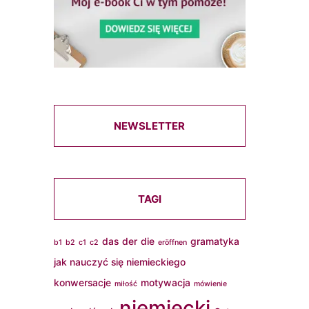
NEWSLETTER
TAGI
das
der
die
gramatyka
b1
b2
c1
c2
eröffnen
jak nauczyć się niemieckiego
konwersacje
motywacja
miłość
mówienie
niemiecki