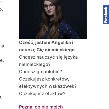
m
o,
Cześć, jestem Angelika i
ji
nauczę Cię niemieckiego.
Chcesz nauczyć się języka
e,
niemieckiego?
Chcesz go polubić?
Oczekujesz konkretów,
efektywnych wskazówek?
Oczekujesz efektów?
m,
Poznaj opinie moich