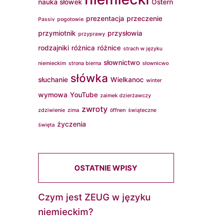
nauka słówek
Ostern
prezentacja
przeczenie
Passiv
pogotowie
przymiotnik
przysłowia
przyprawy
rodzajniki
różnica
różnice
strach w języku
słownictwo
niemieckim
strona bierna
słownicwo
słówka
słuchanie
Wielkanoc
winter
wymowa
YouTube
zaimek dzierżawczy
zwroty
zdziwienie
zima
öffnen
świąteczne
życzenia
święta
OSTATNIE WPISY
Czym jest ZEUG w języku
niemieckim?