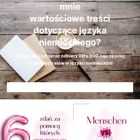
mnie
wartościowe treści
dotyczące języka
niemieckiego?
Zapisz się i już teraz odbierz
listę
200 najczęściej
używanych słów w języku niemieckim!