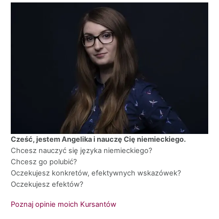
Cześć, jestem Angelika i nauczę Cię niemieckiego.
Chcesz nauczyć się języka niemieckiego?
Chcesz go polubić?
Oczekujesz konkretów, efektywnych wskazówek?
Oczekujesz efektów?
Poznaj opinie moich Kursantów