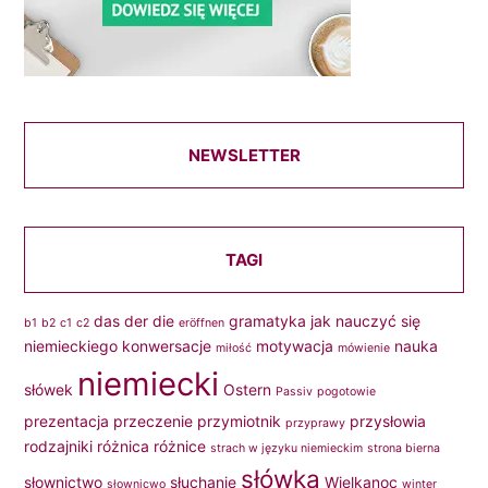
NEWSLETTER
TAGI
das
der
die
gramatyka
jak nauczyć się
b1
b2
c1
c2
eröffnen
niemieckiego
konwersacje
motywacja
nauka
miłość
mówienie
niemiecki
słówek
Ostern
Passiv
pogotowie
prezentacja
przeczenie
przymiotnik
przysłowia
przyprawy
rodzajniki
różnica
różnice
strach w języku niemieckim
strona bierna
słówka
słownictwo
słuchanie
Wielkanoc
słownicwo
winter