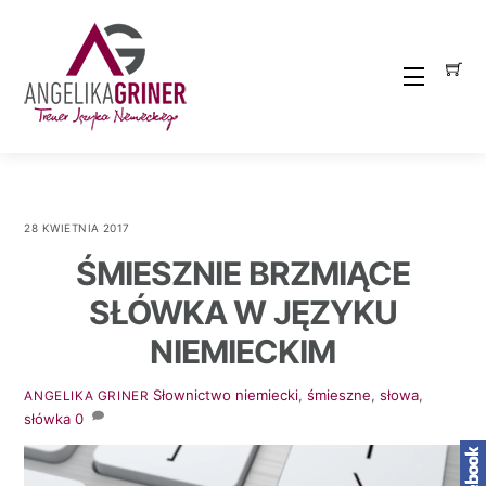
Skip
to
content
Menu
28 KWIETNIA 2017
ŚMIESZNIE BRZMIĄCE
SŁÓWKA W JĘZYKU
NIEMIECKIM
Słownictwo
niemiecki
,
śmieszne
,
słowa
,
ANGELIKA GRINER
słówka
0