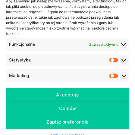
Aby zapewnić jak najlepsze wrażenia, korzystamy z technologii, takich
jak pliki cookie, do przechowywania i/lub uzyskiwania dostępu do
Zaimki dzierżawcze w języku niemieckim –…
informacji o urządzeniu. Zgoda na te technologie pozwoli nam
przetwarzać dane, takie jak zachowanie podczas przeglądania lub
Życzenia noworoczne po niemiecku – 37
unikalne identyfikatory na tej stronie. Brak wyrażenia zgody lub
propozycji
wycofanie zgody może niekorzystnie wpłynąć na niektóre cechy i
funkcje.
Codzienny niemiecki – podsumowanie akcji
Funkcjonalne
Zawsze aktywne
Ostatnie wpisy
Statystyka
Statyst
Czym jest ZEUG w języku niemieckim?
Co pomaga w nauce języka niemieckiego (i nie tylko)?
Marketing
Marketi
Co zrobić, kiedy uczniowie tracą motywację do nauki?
50 podstawowych przymiotników w języku niemieckim –
Akceptuję
wraz z przykładami zdań
Futur I, czyli czas przyszły w języku niemieckim
Odmów
Zapisz preferencje