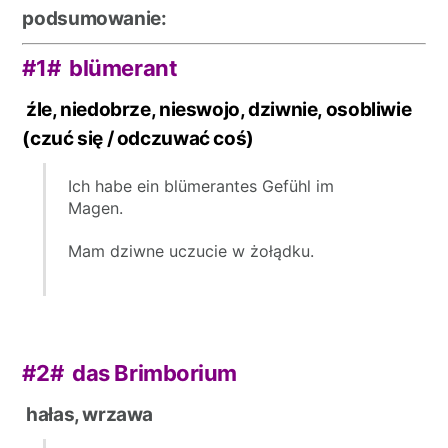
podsumowanie:
#1# blümerant
źle, niedobrze, nieswojo, dziwnie, osobliwie
(czuć się / odczuwać coś)
Ich habe ein blümerantes Gefühl im
Magen.
Mam dziwne uczucie w żołądku.
#2#
das Brimborium
hałas, wrzawa