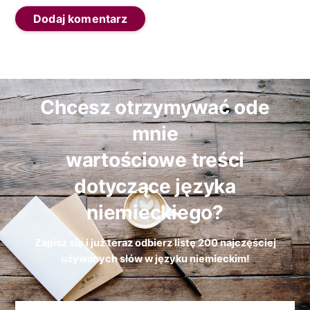
Chcesz otrzymywać ode
mnie
wartościowe treści
dotyczące języka
niemieckiego?
Zapisz się i już teraz odbierz
listę
200 najczęściej
używanych słów w języku niemieckim!