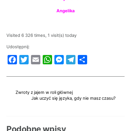
Angelika
Visited 6 326 times, 1 visit(s) today
Udostępnij:
F
T
E
W
M
T
S
a
w
m
h
e
el
h
c
itt
ai
at
s
e
ar
e
er
l
s
s
gr
e
Zwroty z jajem w roli głównej
b
A
e
a
Jak uczyć się języka, gdy nie masz czasu?
o
p
n
m
o
p
g
k
er
Podobne wpisy