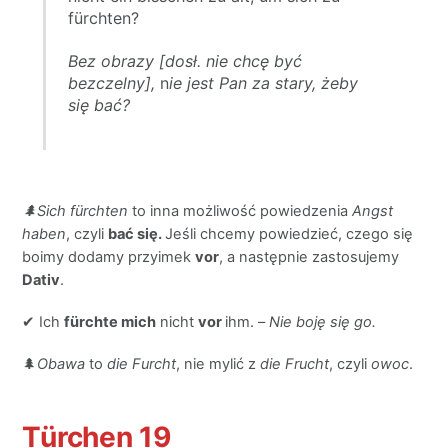
fürchten?
Bez obrazy [dosł. nie chcę być
bezczelny],
n
ie jest Pan za stary, żeby
się bać?
🌲Sich fürchten
to inna możliwość powiedzenia
Angst
haben
, czyli
bać się.
Jeśli chcemy powiedzieć, czego się
boimy dodamy przyimek
vor
, a następnie zastosujemy
Dativ
.
✔ Ich
fürchte mich
nicht
vor
ihm. –
Nie boję się go.
🌲
Obawa
to
die Furcht
, nie mylić z
die Frucht
, czyli
owoc
.
Türchen 19