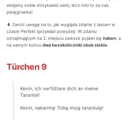
wbijamy sobie strzykawki sami, lecz robi to za nas
pielęgniarka)
🌲 Zwróć uwagę na to, jak wygląda zdanie z
lassen
w
czasie Perfekt (przykład powyżej). W zdaniu
oznajmującym na 2. miejscu zawsze pojawi się
haben
, a
na samym końcu
dwa bezokoliczniki obok siebie
.
Türchen
9
Kevin, ich verfüttere dich an meine
Tarantel!
Kevin, nakarmię Tobą moją tarantulę!