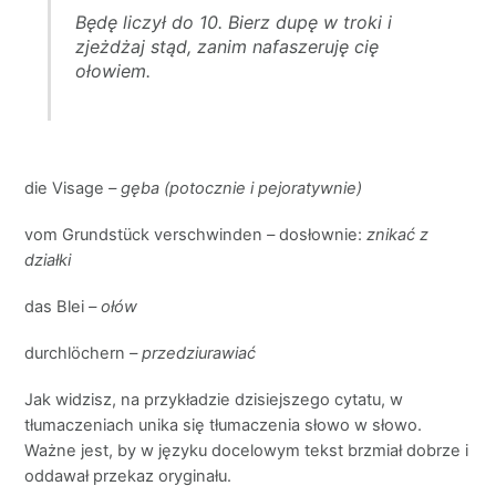
Będę liczył do 10. Bierz dupę w troki i
zjeżdżaj stąd, zanim nafaszeruję cię
ołowiem.
die Visage
– gęba (potocznie i pejoratywnie)
vom Grundstück verschwinden
–
dosłownie:
znikać z
działki
das Blei
– ołów
durchlöchern
– przedziurawiać
Jak widzisz, na przykładzie dzisiejszego cytatu, w
tłumaczeniach unika się tłumaczenia słowo w słowo.
Ważne jest, by w języku docelowym tekst brzmiał dobrze i
oddawał przekaz oryginału.