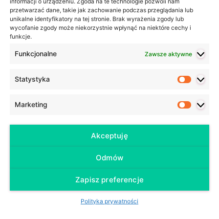
informacji o urządzeniu. Zgoda na te technologie pozwoli nam
przetwarzać dane, takie jak zachowanie podczas przeglądania lub
[Kevin zu dem Ofen im Keller]
unikalne identyfikatory na tej stronie. Brak wyrażenia zgody lub
wycofanie zgody może niekorzystnie wpłynąć na niektóre cechy i
funkcje.
Halt die Klappe!
Funkcjonalne
Zawsze aktywne
Zamknij się!
Statystyka
Statyst
Marketing
Marketi
✔ Tu mir einen Gefallen und
halt die Klappe.
– Zrób mi
przysługę i zamknij się.
Akceptuję
Türchen 21
Odmów
Zapisz preferencje
Wenn es dir irgendwie hilft… ich habe
Polityka prywatności
meine Lesebrille vergessen.