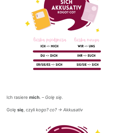
Ich rasiere
mich
. –
Golę się.
Golę
się
, czyli
kogo? co? → Akkusativ