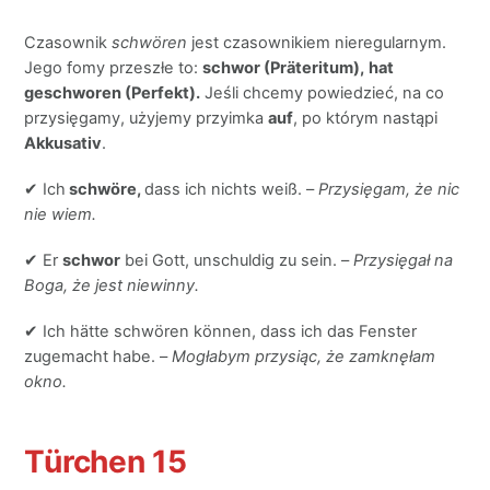
Czasownik
schwören
jest czasownikiem nieregularnym.
Jego fomy przeszłe to:
schwor (Präteritum),
hat
geschworen (Perfekt).
Jeśli chcemy powiedzieć, na co
przysięgamy, użyjemy przyimka
auf
, po którym nastąpi
Akkusativ
.
✔ Ich
schwöre,
dass ich nichts weiß. –
Przysięgam, że nic
nie wiem.
✔ Er
schwor
bei Gott, unschuldig zu sein. –
Przysięgał na
Boga, że jest niewinny.
✔ Ich hätte schwören können, dass ich das Fenster
zugemacht habe. –
Mogłabym przysiąc, że zamknęłam
okno.
Türchen 15