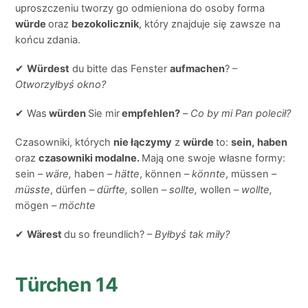
uproszczeniu tworzy go odmieniona do osoby forma
würde
oraz
bezokolicznik
, który znajduje się zawsze na
końcu zdania.
✔
Würdest
du bitte das Fenster
aufmachen
? –
Otworzyłbyś okno?
✔ Was
würden
Sie mir
empfehlen?
–
Co by mi Pan polecił?
Czasowniki, których
nie łączymy
z
würde
to:
sein,
haben
oraz
czasowniki modalne.
Mają one swoje własne formy:
sein –
wäre,
haben –
hätte
, können –
könnte
, müssen –
müsste
, dürfen –
dürfte,
sollen
– sollte,
wollen
– wollte,
mögen
– möchte
✔
Wärest
du so freundlich? –
Byłbyś tak miły?
Türchen 14