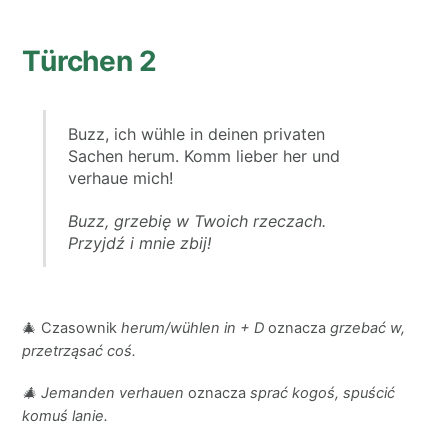
Türchen 2
Buzz, ich wühle in deinen privaten
Sachen herum. Komm lieber her und
verhaue mich!
Buzz, grzebię w Twoich rzeczach.
Przyjdź i mnie zbij!
🎄 Czasownik
herum/wühlen in + D
oznacza
grzebać w,
przetrząsać coś.
🎄 Jemanden verhauen
oznacza
sprać kogoś, spuścić
komuś lanie.