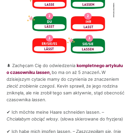
🌲 Zachęcam Cię do odwiedzenia
kompletnego artykułu
o czasowniku
lassen
,
bo ma on aż 5 znaczeń
.
W
dzisiejszym cytacie mamy do czynienia ze znaczeniem
zlecić zrobienie czegoś
. Kevin sprawił, że jego rodzina
zniknęła, ale nie zrobił tego sam aktywnie, stąd obecność
czasownika
lassen.
✔ Ich möchte meine Haare schneiden lassen. –
Chciałabym obciąć włosy.
(słowa skierowane do fryzjera)
✔ Ich habe mich impfen lassen.
– Zaszczepiłam się.
(nie