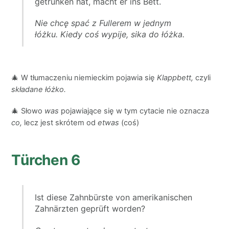
getrunken hat, macht er ins Bett.
Nie chcę spać z Fullerem w jednym
łóżku.
Kiedy coś wypije, sika do łóżka.
🎄 W tłumaczeniu niemieckim pojawia się
Klappbett,
czyli
składane łóżko.
🎄 Słowo
was
pojawiające się w tym cytacie nie oznacza
co,
lecz
jest skrótem od
etwas
(coś)
Türchen 6
Ist diese Zahnbürste von amerikanischen
Zahnärzten geprüft worden?