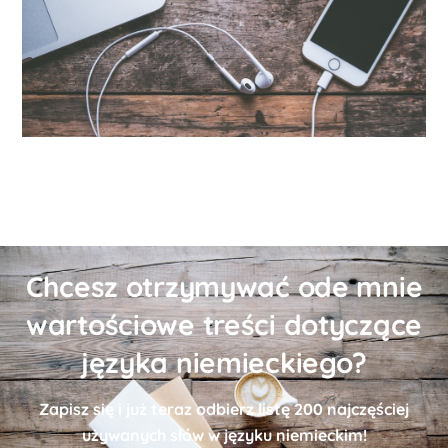
Chcesz otrzymywać ode mnie
wartościowe treści dotyczące
języka niemieckiego?
Zapisz się i już teraz odbierz
listę
200 najczęściej
używanych słów w języku niemieckim!