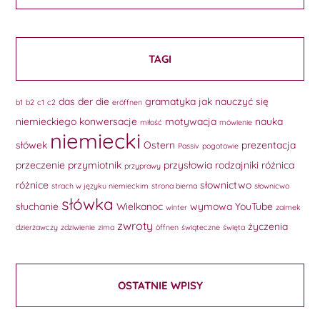
TAGI
das
der
die
gramatyka
jak nauczyć się
b1
b2
c1
c2
eröffnen
niemieckiego
konwersacje
motywacja
nauka
miłość
mówienie
niemiecki
słówek
Ostern
prezentacja
Passiv
pogotowie
przeczenie
przymiotnik
przysłowia
rodzajniki
różnica
przyprawy
różnice
słownictwo
strach w języku niemieckim
strona bierna
słownicwo
słówka
słuchanie
Wielkanoc
wymowa
YouTube
winter
zaimek
zwroty
życzenia
dzierżawczy
zdziwienie
zima
öffnen
świąteczne
święta
OSTATNIE WPISY