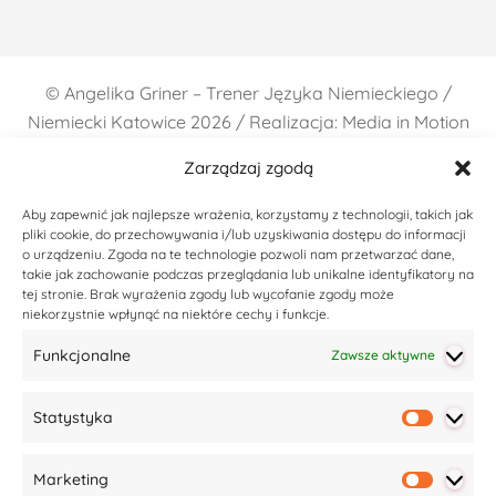
©
Angelika Griner – Trener Języka Niemieckiego /
Niemiecki Katowice
2026 / Realizacja: Media in Motion
Zarządzaj zgodą
Aby zapewnić jak najlepsze wrażenia, korzystamy z technologii, takich jak
pliki cookie, do przechowywania i/lub uzyskiwania dostępu do informacji
o urządzeniu. Zgoda na te technologie pozwoli nam przetwarzać dane,
takie jak zachowanie podczas przeglądania lub unikalne identyfikatory na
tej stronie. Brak wyrażenia zgody lub wycofanie zgody może
niekorzystnie wpłynąć na niektóre cechy i funkcje.
Funkcjonalne
Zawsze aktywne
Statystyka
Statyst
Marketing
Market