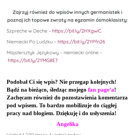
Zajrzyj również do wpisów innych germanistek i
poznaj ich topowe zwroty na egzamin ósmoklasisty:
Szpreche w Deche –
https://bit.ly/2HXgwiC
Niemiecki Po Ludzku –
https://bit.ly/2YPfn26
Majstersztyk Językowy – niemiecki online –
https://bit.ly/2YMG8E7
Podobał Ci się wpis? Nie przegap kolejnych!
Bądź na bieżąco, śledząc mojego
fan page’a
!
Zachęcam również do pozostawienia komentarza
pod wpisem. To bardzo mobilizuje do ciągłej
pracy nad blogiem. Dziękuję i do usłyszenia!
Angelika
Visited 1 220 times, 1 visit(s) today