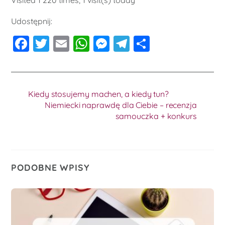
Udostępnij:
F
T
E
W
M
T
S
a
wi
m
h
e
el
h
c
tt
ai
at
ss
e
ar
e
er
l
s
e
gr
e
Kiedy stosujemy machen, a kiedy tun?
b
A
n
a
Niemiecki naprawdę dla Ciebie – recenzja
samouczka + konkurs
o
p
g
m
o
p
er
k
PODOBNE WPISY