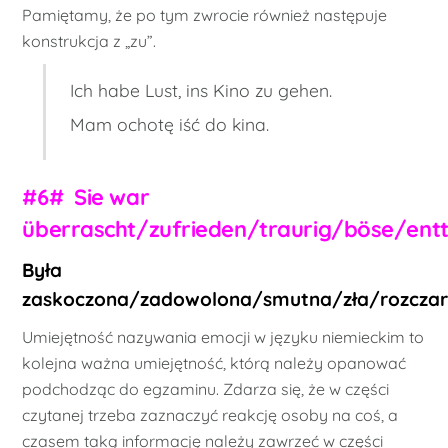
Pamiętamy, że po tym zwrocie również następuje
konstrukcja z „zu”.
Ich habe Lust, ins Kino zu gehen.
Mam ochotę iść do kina.
#6# Sie war
überrascht/zufrieden/traurig/böse/ent
Była
zaskoczona/zadowolona/smutna/zła/rozcza
Umiejętność nazywania emocji w języku niemieckim to
kolejna ważna umiejętność, którą należy opanować
podchodząc do egzaminu. Zdarza się, że w części
czytanej trzeba zaznaczyć reakcję osoby na coś, a
czasem taką informację należy zawrzeć w części