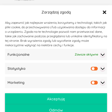
Rekcja czasownika w języku niemieckim
Zarządzaj zgodą
Strona bierna (das Passiv) w języku niemieckim
Aby zapewnić jak najlepsze wrażenia, korzystamy z technologii, takich jak
Liczebniki porządkowe, czyli jak podawać daty w…
pliki cookie, do przechowywania i/lub uzyskiwania dostępu do informacji
o urządzeniu. Zgoda na te technologie pozwoli nam przetwarzać dane,
Zaimki dzierżawcze w języku niemieckim –…
takie jak zachowanie podczas przeglądania lub unikalne identyfikatory na
tej stronie. Brak wyrażenia zgody lub wycofanie zgody może
Życzenia noworoczne po niemiecku – 37 propozycji
niekorzystnie wpłynąć na niektóre cechy i funkcje.
Codzienny niemiecki – podsumowanie akcji
Funkcjonalne
Zawsze aktywne
Ostatnie wpisy
Statystyka
Statyst
Czym jest ZEUG w języku niemieckim?
Co pomaga w nauce języka niemieckiego (i nie tylko)?
Marketing
Market
Co zrobić, kiedy uczniowie tracą motywację do nauki?
50 podstawowych przymiotników w języku niemieckim
Akceptuję
– wraz z przykładami zdań
Odmów