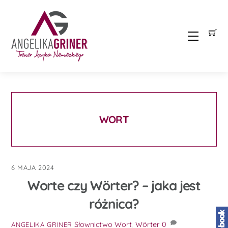
Skip
to
content
Menu
WORT
6 MAJA 2024
Worte czy Wörter? – jaka jest
różnica?
Słownictwo
Wort
,
Wörter
0
ANGELIKA GRINER