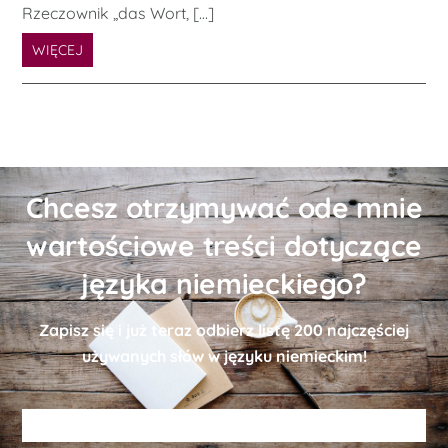
Rzeczownik „das Wort, […]
WIĘCEJ
Chcesz otrzymywać ode mnie
wartościowe treści dotyczące
języka niemieckiego?
Zapisz się i już teraz odbierz
listę
200 najczęściej
używanych słów w języku niemieckim!