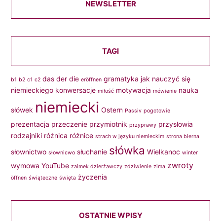
NEWSLETTER
TAGI
das
der
die
gramatyka
jak nauczyć się
b1
b2
c1
c2
eröffnen
niemieckiego
konwersacje
motywacja
nauka
miłość
mówienie
niemiecki
słówek
Ostern
Passiv
pogotowie
prezentacja
przeczenie
przymiotnik
przysłowia
przyprawy
rodzajniki
różnica
różnice
strach w języku niemieckim
strona bierna
słówka
słownictwo
słuchanie
Wielkanoc
słownicwo
winter
zwroty
wymowa
YouTube
zaimek dzierżawczy
zdziwienie
zima
życzenia
öffnen
świąteczne
święta
OSTATNIE WPISY