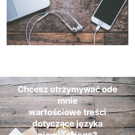
Chcesz otrzymywać ode
mnie
wartościowe treści
dotyczące języka