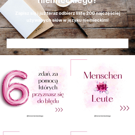
niemieckiego?
Zapisz się i już teraz odbierz
listę
200 najczęściej
używanych słów w języku niemieckim!