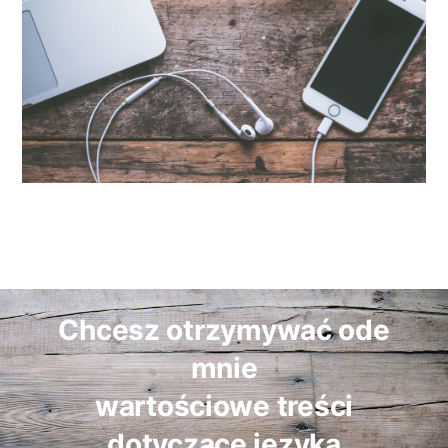
Chcesz otrzymywać ode
mnie
wartościowe treści
dotyczące języka