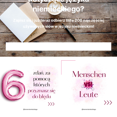
niemieckiego?
Zapisz się i już teraz odbierz
listę
200 najczęściej
używanych słów w języku niemieckim!