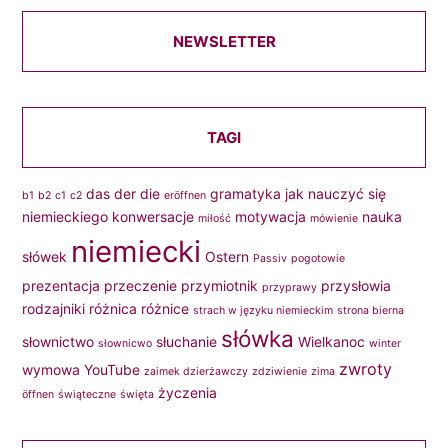
NEWSLETTER
TAGI
das
der
die
gramatyka
jak nauczyć się
b1
b2
c1
c2
eröffnen
niemieckiego
konwersacje
motywacja
nauka
miłość
mówienie
niemiecki
słówek
Ostern
Passiv
pogotowie
prezentacja
przeczenie
przymiotnik
przysłowia
przyprawy
rodzajniki
różnica
różnice
strach w języku niemieckim
strona bierna
słówka
słownictwo
słuchanie
Wielkanoc
słownicwo
winter
zwroty
wymowa
YouTube
zaimek dzierżawczy
zdziwienie
zima
życzenia
öffnen
świąteczne
święta