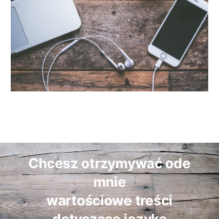
Chcesz otrzymywać ode
mnie
wartościowe treści
dotyczące języka