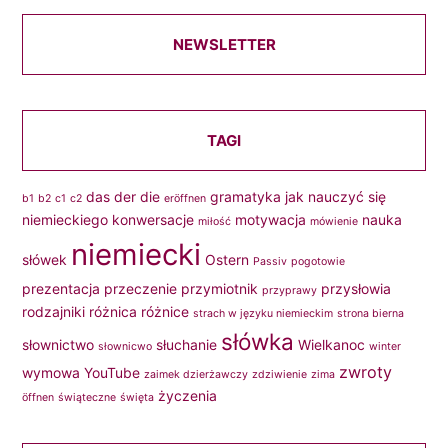
NEWSLETTER
TAGI
das
der
die
gramatyka
jak nauczyć się
b1
b2
c1
c2
eröffnen
niemieckiego
konwersacje
motywacja
nauka
miłość
mówienie
niemiecki
słówek
Ostern
Passiv
pogotowie
prezentacja
przeczenie
przymiotnik
przysłowia
przyprawy
rodzajniki
różnica
różnice
strach w języku niemieckim
strona bierna
słówka
słownictwo
słuchanie
Wielkanoc
słownicwo
winter
zwroty
wymowa
YouTube
zaimek dzierżawczy
zdziwienie
zima
życzenia
öffnen
świąteczne
święta