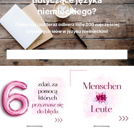
niemieckiego?
Zapisz się i już teraz odbierz
listę
200 najczęściej
używanych słów w języku niemieckim!