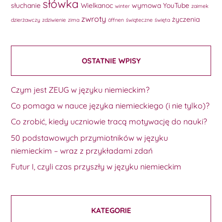
słówka
słuchanie
Wielkanoc
wymowa
YouTube
winter
zaimek
zwroty
życzenia
dzierżawczy
zdziwienie
zima
öffnen
świąteczne
święta
OSTATNIE WPISY
Czym jest ZEUG w języku niemieckim?
Co pomaga w nauce języka niemieckiego (i nie tylko)?
Co zrobić, kiedy uczniowie tracą motywację do nauki?
50 podstawowych przymiotników w języku
niemieckim – wraz z przykładami zdań
Futur I, czyli czas przyszły w języku niemieckim
KATEGORIE