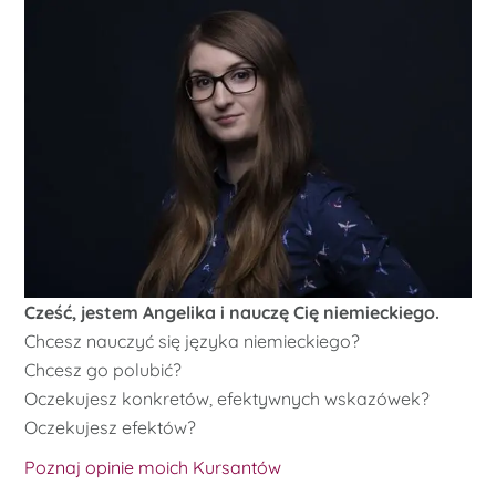
Cześć, jestem Angelika i nauczę Cię niemieckiego.
Chcesz nauczyć się języka niemieckiego?
Chcesz go polubić?
Oczekujesz konkretów, efektywnych wskazówek?
Oczekujesz efektów?
Poznaj opinie moich Kursantów