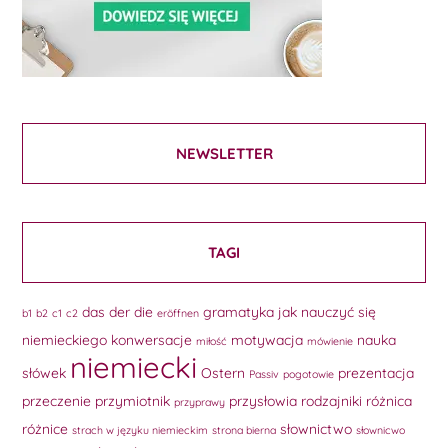
NEWSLETTER
TAGI
das
der
die
gramatyka
jak nauczyć się
b1
b2
c1
c2
eröffnen
niemieckiego
konwersacje
motywacja
nauka
miłość
mówienie
niemiecki
słówek
Ostern
prezentacja
Passiv
pogotowie
przeczenie
przymiotnik
przysłowia
rodzajniki
różnica
przyprawy
różnice
słownictwo
strach w języku niemieckim
strona bierna
słownicwo