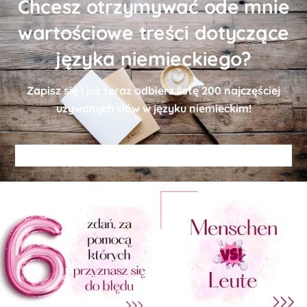
Chcesz otrzymywać ode mnie
wartościowe treści dotyczące
języka niemieckiego?
Zapisz się i już teraz odbierz
listę
200 najczęściej
używanych słów w języku niemieckim!