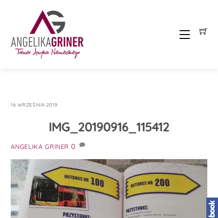
Skip
to
content
Menu
16 WRZEŚNIA 2019
IMG_20190916_115412
0
ANGELIKA GRINER