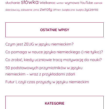
słówka
słuchanie
Wielkanoc
wymowa
YouTube
winter
zaimek
zwroty
życzenia
dzierżawczy
zdziwienie
zima
öffnen
świąteczne
święta
OSTATNIE WPISY
Czym jest ZEUG w języku niemieckim?
Co pomaga w nauce języka niemieckiego (i nie tylko)?
Co zrobić, kiedy uczniowie tracą motywację do nauki?
50 podstawowych przymiotników w języku
niemieckim – wraz z przykładami zdań
Futur I, czyli czas przyszły w języku niemieckim
KATEGORIE