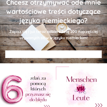
Chcesz otrzymywać ode mnie
wartościowe treści dotyczące
języka niemieckiego?
Zapisz się i już teraz odbierz
listę
200 najczęściej
używanych słów w języku niemieckim!