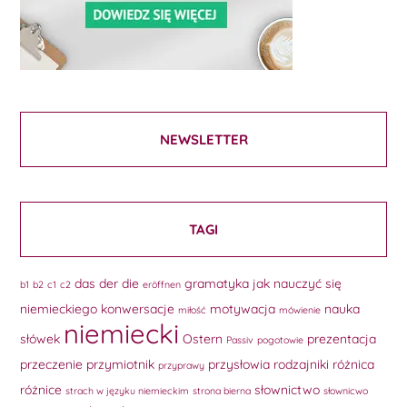
NEWSLETTER
TAGI
das
der
die
gramatyka
jak nauczyć się
b1
b2
c1
c2
eröffnen
niemieckiego
konwersacje
motywacja
nauka
miłość
mówienie
niemiecki
słówek
Ostern
prezentacja
Passiv
pogotowie
przeczenie
przymiotnik
przysłowia
rodzajniki
różnica
przyprawy
różnice
słownictwo
strach w języku niemieckim
strona bierna
słownicwo