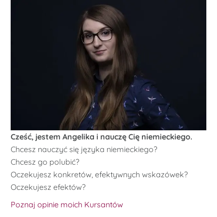
Cześć, jestem Angelika i nauczę Cię niemieckiego.
Chcesz nauczyć się języka niemieckiego?
Chcesz go polubić?
Oczekujesz konkretów, efektywnych wskazówek?
Oczekujesz efektów?
Poznaj opinie moich Kursantów