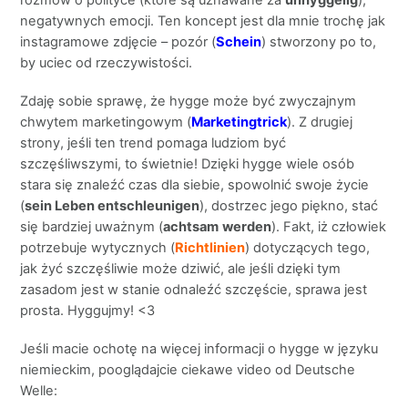
rozmów o polityce (które są uznawane za
unhyggelig
),
negatywnych emocji. Ten koncept jest dla mnie trochę jak
instagramowe zdjęcie – pozór (
Schein
) stworzony po to,
by uciec od rzeczywistości.
Zdaję sobie sprawę, że hygge może być zwyczajnym
chwytem marketingowym (
Marketingtrick
). Z drugiej
strony, jeśli ten trend pomaga ludziom być
szczęśliwszymi, to świetnie! Dzięki hygge wiele osób
stara się znaleźć czas dla siebie, spowolnić swoje życie
(
sein Leben entschleunigen
), dostrzec jego piękno, stać
się bardziej uważnym (
achtsam
werden
). Fakt, iż człowiek
potrzebuje wytycznych (
Richtlinien
) dotyczących tego,
jak żyć szczęśliwie może dziwić, ale jeśli dzięki tym
zasadom jest w stanie odnaleźć szczęście, sprawa jest
prosta. Hyggujmy! <3
Jeśli macie ochotę na więcej informacji o hygge w języku
niemieckim, pooglądajcie ciekawe video od Deutsche
Welle: