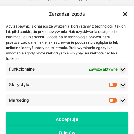
Liczebniki porządkowe, czyli jak podawać daty w…
Zarządzaj zgodą
Zaimki dzierżawcze w języku niemieckim –…
Aby zapewnić jak najlepsze wrażenia, korzystamy z technologii, takich
Życzenia noworoczne po niemiecku – 37
jak pliki cookie, do przechowywania i/lub uzyskiwania dostępu do
informacji o urządzeniu. Zgoda na te technologie pozwoli nam
propozycji
przetwarzać dane, takie jak zachowanie podczas przeglądania lub
Codzienny niemiecki – podsumowanie akcji
unikalne identyfikatory na tej stronie. Brak wyrażenia zgody lub
wycofanie zgody może niekorzystnie wpłynąć na niektóre cechy i
funkcje.
Ostatnie wpisy
Funkcjonalne
Zawsze aktywne
Czym jest ZEUG w języku niemieckim?
Co pomaga w nauce języka niemieckiego (i nie tylko)?
Statystyka
Statyst
Co zrobić, kiedy uczniowie tracą motywację do nauki?
50 podstawowych przymiotników w języku niemieckim –
Marketing
Marketi
wraz z przykładami zdań
Futur I, czyli czas przyszły w języku niemieckim
Akceptuję
Odmów