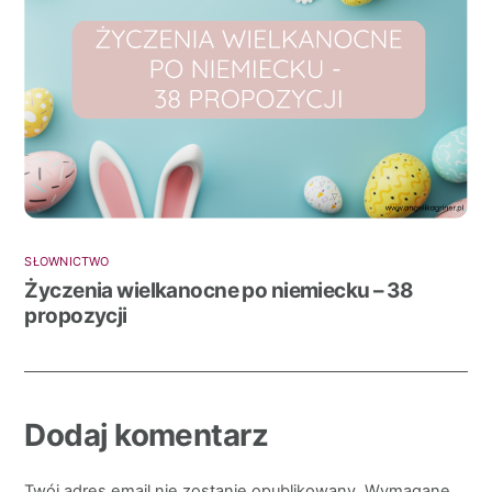
SŁOWNICTWO
Życzenia wielkanocne po niemiecku – 38
propozycji
Dodaj komentarz
Twój adres email nie zostanie opublikowany.
Wymagane