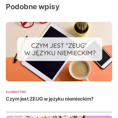
k
er
Podobne wpisy
SŁOWNICTWO
Czym jest ZEUG w języku niemieckim?