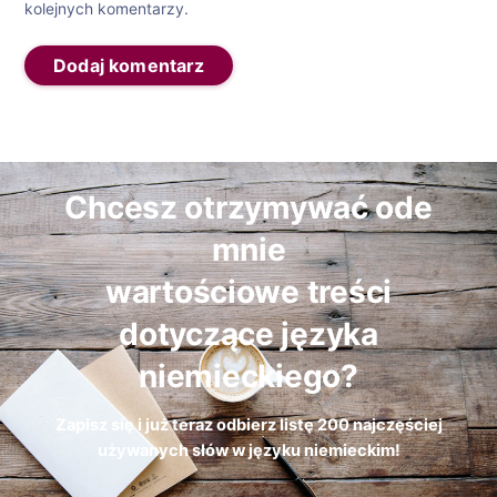
kolejnych komentarzy.
Chcesz otrzymywać ode
mnie
wartościowe treści
dotyczące języka
niemieckiego?
Zapisz się i już teraz odbierz
listę
200 najczęściej
używanych słów w języku niemieckim!