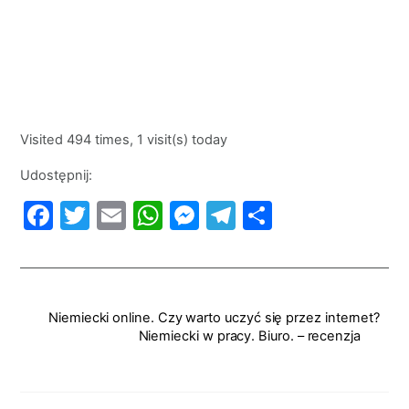
Visited 494 times, 1 visit(s) today
Udostępnij:
F
T
E
W
M
T
S
a
w
m
h
e
el
h
c
itt
ai
at
s
e
ar
e
er
l
s
s
gr
e
Niemiecki online. Czy warto uczyć się przez internet?
b
A
e
a
Niemiecki w pracy. Biuro. – recenzja
o
p
n
m
o
p
g