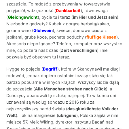
szczęście. To radość z przebywania w towarzystwie
przyjaciół, wdzięczność (
Dankbarkeit
), równowaga
(
Gleichgewicht
), bycie tu i teraz (
im Hier und Jetzt sein
).
Niezbędne gadżety? Kubek z gorącą herbatą/kakao,
grzane wino (
Glühwein
), świece, domowe ciasto z
jabłkami, grube koce, puchate poduchy (
fluffige Kissen
).
Akcesoria niepożądane? Telefon, komputer oraz wszystko
inne, co pożera nasz czas (
Zeit verschlingen
) i nie
pozwala być obecnym tu i teraz.
Hygge to pojęcie (
Begriff
), które w Skandynawii ma długi
rodowód, jednak dopiero ostatnimi czasy stało się tak
bardzo popularne w innych krajach. Wszyscy ludzie dążą
do szczęścia (
Alle Menschen streben nach Glück
), a
Duńczycy opanowali tę sztukę najlepiej. To w końcu oni
uznawani są według sondażu z 2016 roku za
najszczęśliwszy naród świata (
das glücklichste Volk der
Welt
). Tak na marginesie (
übrigens
), Polska zajęła w nim
miejsce 57. Meik Wiking, dyrektor Instytutu Badań nad
Szczęściem w Kopenhadze swoim duńskim przepisem na