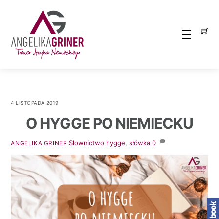
Skip
to
content
Menu
4 LISTOPADA 2019
O HYGGE PO NIEMIECKU
Słownictwo
hygge
,
słówka
0
ANGELIKA GRINER