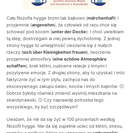
Cała filozofia hygge brzmi tak bajkowo (
märchenhaft
) i
przyjemnie (
angenehm
), że człowiek od razu chce się
schować pod kocem (
unter der Decke
). I choć uwielbiam
tą ideę, dostrzegam w niej pewną dychotomię. Z jednej
strony hygge to umiejętność cieszenia się z małych
rzeczy (
sich über Kleinigkeiten freuen
), tworzenie
przyjemnej atmosfery (
eine schöne Atmosphäre
schaffen
), brak kłótni, cudowne relacje z innymi i
pozytywne emocje. Z drugiej strony, aby to uzyskać i móc
faktycznie żyć w tym stylu, zachęca nas do
ekscesywnego zakupu świec, koców i innych bajerów. 🙂
Dobrze byłoby również zmienić wystrój mieszkania na
skandynawski. 🙂 Czy naprawdę potrzeba tego
wszystkiego, by być szczęśliwym?
Uważam, że nie da się żyć w 100 procentach według
filozofii hygge. Nie da się zupełnie uciec od kłótni, stresu,