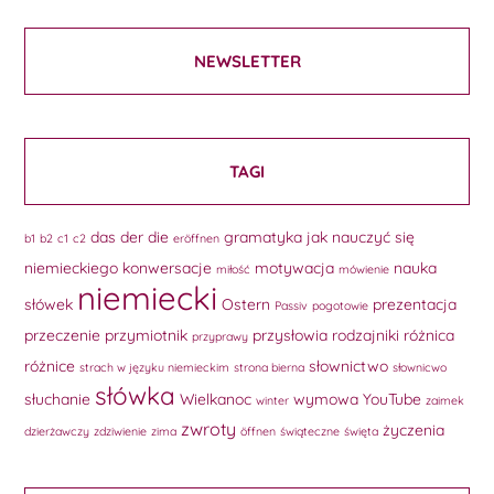
NEWSLETTER
TAGI
das
der
die
gramatyka
jak nauczyć się
b1
b2
c1
c2
eröffnen
niemieckiego
konwersacje
motywacja
nauka
miłość
mówienie
niemiecki
słówek
Ostern
prezentacja
Passiv
pogotowie
przeczenie
przymiotnik
przysłowia
rodzajniki
różnica
przyprawy
różnice
słownictwo
strach w języku niemieckim
strona bierna
słownicwo
słówka
słuchanie
Wielkanoc
wymowa
YouTube
winter
zaimek
zwroty
życzenia
dzierżawczy
zdziwienie
zima
öffnen
świąteczne
święta