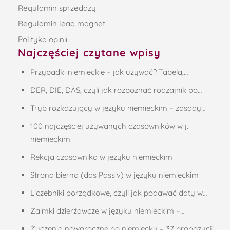
Przypadki niemieckie – jak używać? Tabela,…
DER, DIE, DAS, czyli jak rozpoznać rodzajnik po…
Tryb rozkazujący w języku niemieckim – zasady…
100 najczęściej używanych czasowników w j.
niemieckim
Rekcja czasownika w języku niemieckim
Strona bierna (das Passiv) w języku niemieckim
Liczebniki porządkowe, czyli jak podawać daty w…
Zaimki dzierżawcze w języku niemieckim –…
Życzenia noworoczne po niemiecku – 37 propozycji
Codzienny niemiecki – podsumowanie akcji
Ostatnie wpisy
Czym jest ZEUG w języku niemieckim?