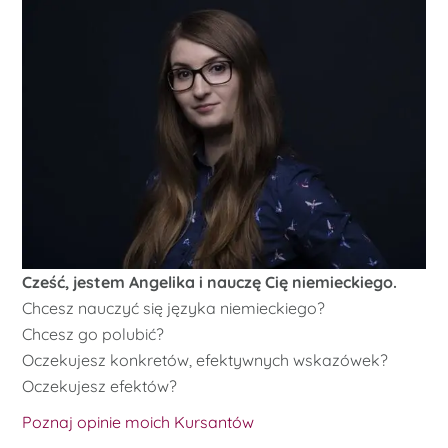
Cześć, jestem Angelika i nauczę Cię niemieckiego.
Chcesz nauczyć się języka niemieckiego?
Chcesz go polubić?
Oczekujesz konkretów, efektywnych wskazówek?
Oczekujesz efektów?
Poznaj opinie moich Kursantów