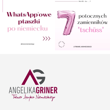
Kontakt
ul. Floriańska 26/89
41-500 Chorzów
szkolenia@angelikagriner.pl