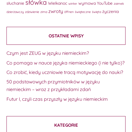
słówka
słuchanie
Wielkanoc
wymowa
YouTube
winter
zaimek
zwroty
życzenia
dzierżawczy
zdziwienie
zima
öffnen
świąteczne
święta
OSTATNIE WPISY
Czym jest ZEUG w języku niemieckim?
Co pomaga w nauce języka niemieckiego (i nie tylko)?
Co zrobić, kiedy uczniowie tracą motywację do nauki?
50 podstawowych przymiotników w języku
niemieckim – wraz z przykładami zdań
Futur I, czyli czas przyszły w języku niemieckim
KATEGORIE