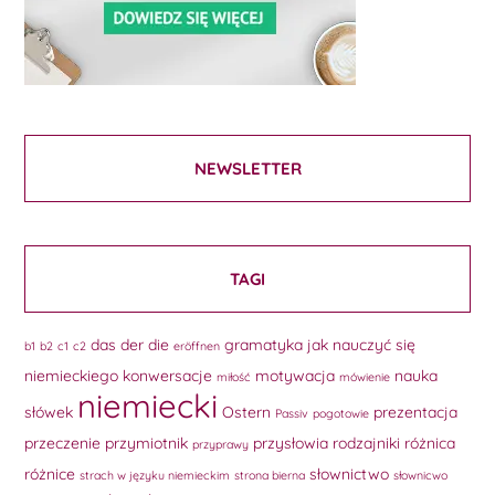
NEWSLETTER
TAGI
das
der
die
gramatyka
jak nauczyć się
b1
b2
c1
c2
eröffnen
niemieckiego
konwersacje
motywacja
nauka
miłość
mówienie
niemiecki
słówek
Ostern
prezentacja
Passiv
pogotowie
przeczenie
przymiotnik
przysłowia
rodzajniki
różnica
przyprawy
różnice
słownictwo
strach w języku niemieckim
strona bierna
słownicwo