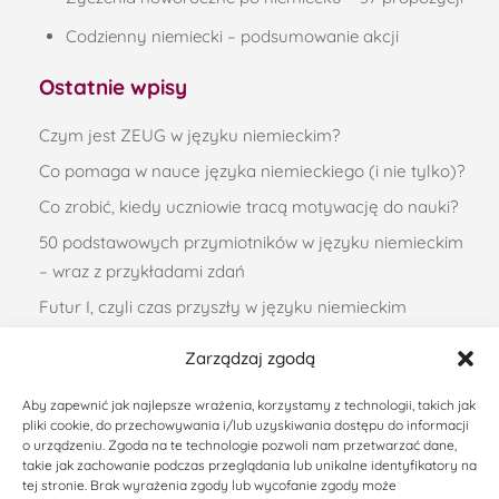
Co pomaga w nauce języka niemieckiego (i nie tylko)?
Co zrobić, kiedy uczniowie tracą motywację do nauki?
50 podstawowych przymiotników w języku niemieckim
– wraz z przykładami zdań
Futur I, czyli czas przyszły w języku niemieckim
©
Angelika Griner – Trener Języka Niemieckiego /
Niemiecki Katowice
2026 / Realizacja: Media in Motion
Zarządzaj zgodą
Aby zapewnić jak najlepsze wrażenia, korzystamy z technologii, takich jak
pliki cookie, do przechowywania i/lub uzyskiwania dostępu do informacji
o urządzeniu. Zgoda na te technologie pozwoli nam przetwarzać dane,
takie jak zachowanie podczas przeglądania lub unikalne identyfikatory na
tej stronie. Brak wyrażenia zgody lub wycofanie zgody może