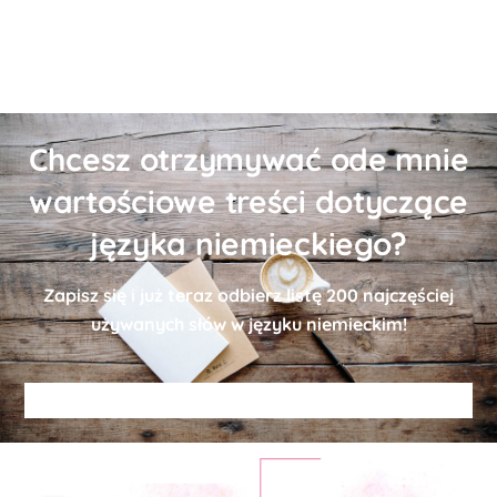
Chcesz otrzymywać ode mnie
wartościowe treści dotyczące
języka niemieckiego?
Zapisz się i już teraz odbierz
listę
200 najczęściej
używanych słów w języku niemieckim!