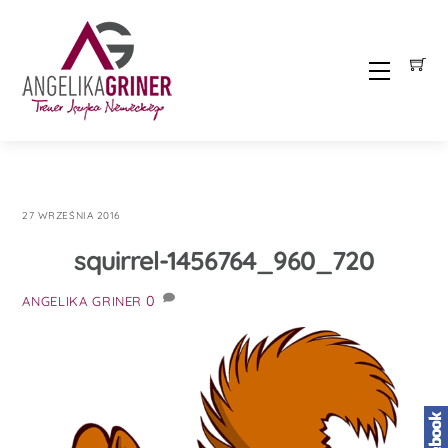
Skip
to
content
Menu
27 WRZEŚNIA 2016
squirrel-1456764_960_720
0
ANGELIKA GRINER