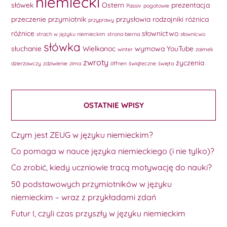
niemiecki
słówek
Ostern
prezentacja
Passiv
pogotowie
przeczenie
przymiotnik
przysłowia
rodzajniki
różnica
przyprawy
różnice
słownictwo
strach w języku niemieckim
strona bierna
słownicwo
słówka
słuchanie
Wielkanoc
wymowa
YouTube
winter
zaimek
zwroty
życzenia
dzierżawczy
zdziwienie
zima
öffnen
świąteczne
święta
OSTATNIE WPISY
Czym jest ZEUG w języku niemieckim?
Co pomaga w nauce języka niemieckiego (i nie tylko)?
Co zrobić, kiedy uczniowie tracą motywację do nauki?
50 podstawowych przymiotników w języku
niemieckim – wraz z przykładami zdań
Futur I, czyli czas przyszły w języku niemieckim