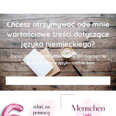
Chcesz otrzymywać ode mnie
wartościowe treści dotyczące
języka niemieckiego?
Zapisz się i już teraz odbierz
listę
200 najczęściej
używanych słów w języku niemieckim!