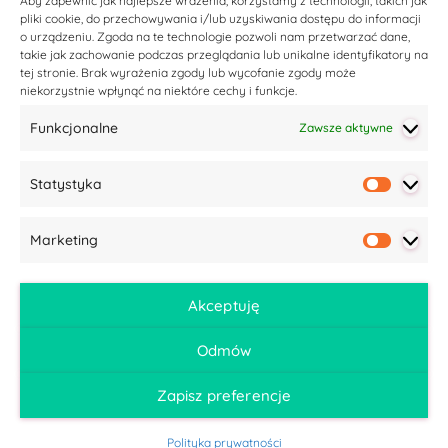
Aby zapewnić jak najlepsze wrażenia, korzystamy z technologii, takich jak
pliki cookie, do przechowywania i/lub uzyskiwania dostępu do informacji
o urządzeniu. Zgoda na te technologie pozwoli nam przetwarzać dane,
takie jak zachowanie podczas przeglądania lub unikalne identyfikatory na
tej stronie. Brak wyrażenia zgody lub wycofanie zgody może
niekorzystnie wpłynąć na niektóre cechy i funkcje.
Funkcjonalne
Zawsze aktywne
Statystyka
Statyst
Marketing
Market
Akceptuję
Odmów
Zapisz preferencje
Polityka prywatności