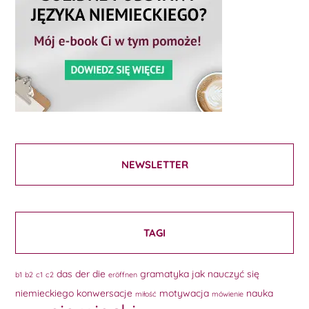
NEWSLETTER
TAGI
das
der
die
gramatyka
jak nauczyć się
b1
b2
c1
c2
eröffnen
niemieckiego
konwersacje
motywacja
nauka
miłość
mówienie