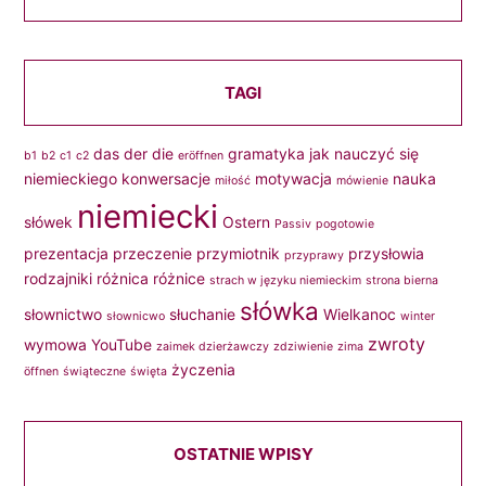
TAGI
das
der
die
gramatyka
jak nauczyć się
b1
b2
c1
c2
eröffnen
niemieckiego
konwersacje
motywacja
nauka
miłość
mówienie
niemiecki
słówek
Ostern
Passiv
pogotowie
prezentacja
przeczenie
przymiotnik
przysłowia
przyprawy
rodzajniki
różnica
różnice
strach w języku niemieckim
strona bierna
słówka
słownictwo
słuchanie
Wielkanoc
słownicwo
winter
zwroty
wymowa
YouTube
zaimek dzierżawczy
zdziwienie
zima
życzenia
öffnen
świąteczne
święta
OSTATNIE WPISY