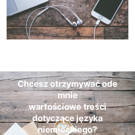
Chcesz otrzymywać ode
mnie
wartościowe treści
dotyczące języka
niemieckiego?