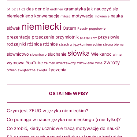
das
der
die
gramatyka
jak nauczyć się
b1
b2
c1
c2
eröffnen
niemieckiego
konwersacje
motywacja
nauka
miłość
mówienie
niemiecki
słówek
Ostern
Passiv
pogotowie
prezentacja
przeczenie
przymiotnik
przysłowia
przyprawy
rodzajniki
różnica
różnice
strach w języku niemieckim
strona bierna
słówka
słownictwo
słuchanie
Wielkanoc
słownicwo
winter
zwroty
wymowa
YouTube
zaimek dzierżawczy
zdziwienie
zima
życzenia
öffnen
świąteczne
święta
OSTATNIE WPISY
Czym jest ZEUG w języku niemieckim?
Co pomaga w nauce języka niemieckiego (i nie tylko)?
Co zrobić, kiedy uczniowie tracą motywację do nauki?