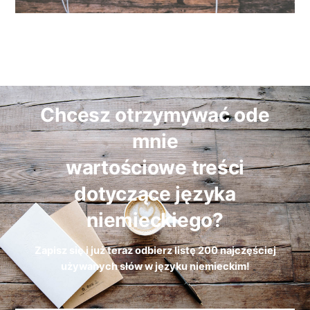
Chcesz otrzymywać ode
mnie
wartościowe treści
dotyczące języka
niemieckiego?
Zapisz się i już teraz odbierz
listę
200 najczęściej
używanych słów w języku niemieckim!