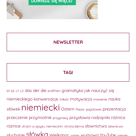
NEWSLETTER
TAGI
das
der
die
gramatyka
jak nauczyć się
b1
b2
c1
c2
eröffnen
niemieckiego
konwersacje
motywacja
nauka
miłość
mówienie
niemiecki
słówek
Ostern
prezentacja
Passiv
pogotowie
przeczenie
przymiotnik
przysłowia
rodzajniki
różnica
przyprawy
różnice
słownictwo
strach w języku niemieckim
strona bierna
słownicwo
słówka
słuchanie
Wielkanoc
wymowa
YouTube
winter
zaimek