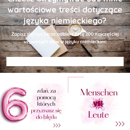
wartościowe treści dotyczące
języka niemieckiego?
Zapisz się i już teraz odbierz
listę
200 najczęściej
używanych słów w języku niemieckim!