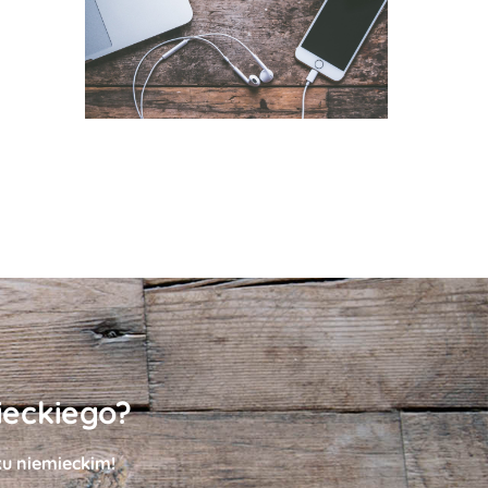
ieckiego?
ku niemieckim!