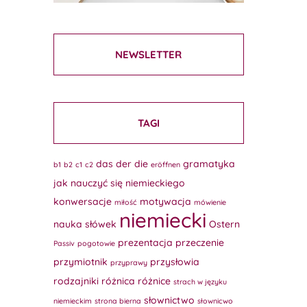
NEWSLETTER
TAGI
das
der
die
gramatyka
b1
b2
c1
c2
eröffnen
jak nauczyć się niemieckiego
konwersacje
motywacja
miłość
mówienie
niemiecki
nauka słówek
Ostern
prezentacja
przeczenie
Passiv
pogotowie
przymiotnik
przysłowia
przyprawy
rodzajniki
różnica
różnice
strach w języku
słownictwo
niemieckim
strona bierna
słownicwo