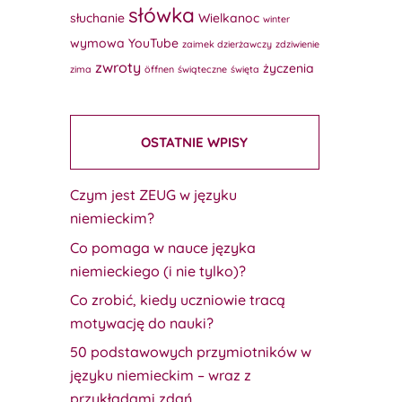
słówka
słuchanie
Wielkanoc
winter
wymowa
YouTube
zaimek dzierżawczy
zdziwienie
zwroty
życzenia
zima
öffnen
świąteczne
święta
OSTATNIE WPISY
Czym jest ZEUG w języku
niemieckim?
Co pomaga w nauce języka
niemieckiego (i nie tylko)?
Co zrobić, kiedy uczniowie tracą
motywację do nauki?
50 podstawowych przymiotników w
języku niemieckim – wraz z
przykładami zdań