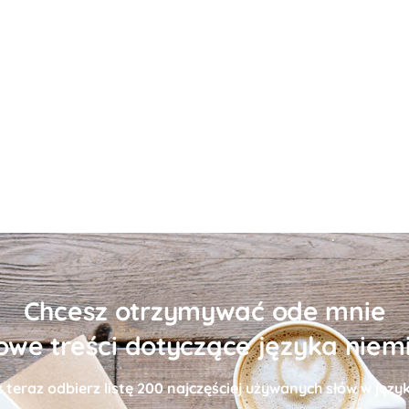
Chcesz otrzymywać ode mnie
owe treści dotyczące języka niem
uż teraz odbierz
listę
200 najczęściej używanych słów w języ