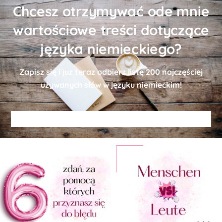
Chcesz otrzymywać ode mnie
wartościowe treści dotyczące
języka niemieckiego?
Zapisz się i już teraz odbierz
listę
200 najczęściej
używanych słów w języku niemieckim!