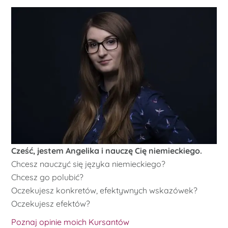
Cześć, jestem Angelika i nauczę Cię niemieckiego.
Chcesz nauczyć się języka niemieckiego?
Chcesz go polubić?
Oczekujesz konkretów, efektywnych wskazówek?
Oczekujesz efektów?
Poznaj opinie moich Kursantów