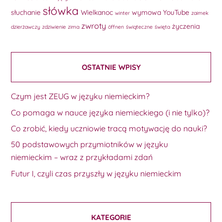
słówka
słuchanie
Wielkanoc
wymowa
YouTube
winter
zaimek
zwroty
życzenia
dzierżawczy
zdziwienie
zima
öffnen
świąteczne
święta
OSTATNIE WPISY
Czym jest ZEUG w języku niemieckim?
Co pomaga w nauce języka niemieckiego (i nie tylko)?
Co zrobić, kiedy uczniowie tracą motywację do nauki?
50 podstawowych przymiotników w języku
niemieckim – wraz z przykładami zdań
Futur I, czyli czas przyszły w języku niemieckim
KATEGORIE