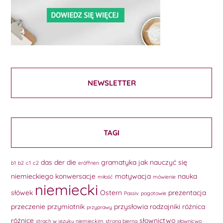
NEWSLETTER
TAGI
das
der
die
gramatyka
jak nauczyć się
b1
b2
c1
c2
eröffnen
niemieckiego
konwersacje
motywacja
nauka
miłość
mówienie
niemiecki
słówek
Ostern
prezentacja
Passiv
pogotowie
przeczenie
przymiotnik
przysłowia
rodzajniki
różnica
przyprawy
różnice
słownictwo
strach w języku niemieckim
strona bierna
słownicwo