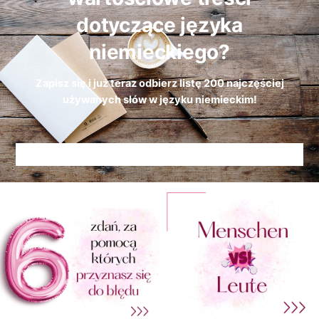
dotyczące języka
niemieckiego?
Zapisz się i już teraz odbierz
listę
200 najczęściej
używanych słów w języku niemieckim!