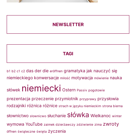
NEWSLETTER
TAGI
das
der
die
gramatyka
jak nauczyć się
b1
b2
c1
c2
eröffnen
niemieckiego
konwersacje
motywacja
nauka
miłość
mówienie
niemiecki
słówek
Ostern
Passiv
pogotowie
prezentacja
przeczenie
przymiotnik
przysłowia
przyprawy
rodzajniki
różnica
różnice
strach w języku niemieckim
strona bierna
słówka
słownictwo
słuchanie
Wielkanoc
słownicwo
winter
zwroty
wymowa
YouTube
zaimek dzierżawczy
zdziwienie
zima
życzenia
öffnen
świąteczne
święta