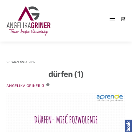
Skip
to
content
Menu
28 WRZEŚNIA 2017
dürfen (1)
0
ANGELIKA GRINER