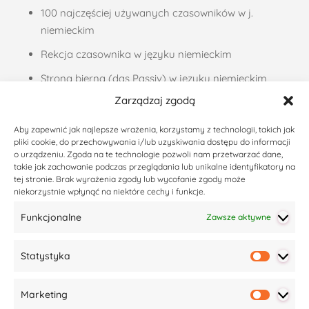
100 najczęściej używanych czasowników w j.
niemieckim
Rekcja czasownika w języku niemieckim
Strona bierna (das Passiv) w języku niemieckim
Zarządzaj zgodą
Liczebniki porządkowe, czyli jak podawać daty w…
Zaimki dzierżawcze w języku niemieckim –…
Aby zapewnić jak najlepsze wrażenia, korzystamy z technologii, takich jak
pliki cookie, do przechowywania i/lub uzyskiwania dostępu do informacji
Życzenia noworoczne po niemiecku – 37 propozycji
o urządzeniu. Zgoda na te technologie pozwoli nam przetwarzać dane,
takie jak zachowanie podczas przeglądania lub unikalne identyfikatory na
Codzienny niemiecki – podsumowanie akcji
tej stronie. Brak wyrażenia zgody lub wycofanie zgody może
niekorzystnie wpłynąć na niektóre cechy i funkcje.
Ostatnie wpisy
Funkcjonalne
Zawsze aktywne
Czym jest ZEUG w języku niemieckim?
Statystyka
Co pomaga w nauce języka niemieckiego (i nie tylko)?
Statyst
Co zrobić, kiedy uczniowie tracą motywację do nauki?
Marketing
50 podstawowych przymiotników w języku niemieckim
Market