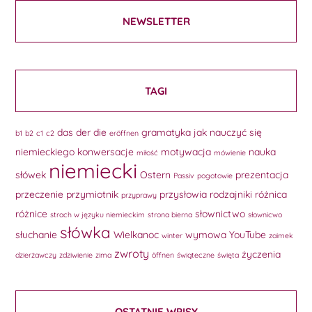
NEWSLETTER
TAGI
das
der
die
gramatyka
jak nauczyć się
b1
b2
c1
c2
eröffnen
niemieckiego
konwersacje
motywacja
nauka
miłość
mówienie
niemiecki
słówek
Ostern
prezentacja
Passiv
pogotowie
przeczenie
przymiotnik
przysłowia
rodzajniki
różnica
przyprawy
różnice
słownictwo
strach w języku niemieckim
strona bierna
słownicwo
słówka
słuchanie
Wielkanoc
wymowa
YouTube
winter
zaimek
zwroty
życzenia
dzierżawczy
zdziwienie
zima
öffnen
świąteczne
święta
OSTATNIE WPISY