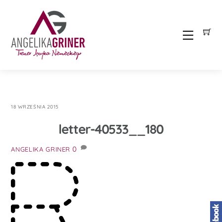
Skip
to
content
Menu
18 WRZEŚNIA 2015
letter-40533__180
0
ANGELIKA GRINER