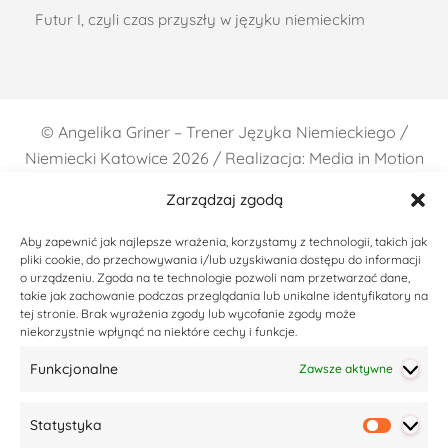
Futur I, czyli czas przyszły w języku niemieckim
©
Angelika Griner – Trener Języka Niemieckiego /
Niemiecki Katowice
2026 / Realizacja: Media in Motion
Zarządzaj zgodą
Aby zapewnić jak najlepsze wrażenia, korzystamy z technologii, takich jak
pliki cookie, do przechowywania i/lub uzyskiwania dostępu do informacji
o urządzeniu. Zgoda na te technologie pozwoli nam przetwarzać dane,
takie jak zachowanie podczas przeglądania lub unikalne identyfikatory na
tej stronie. Brak wyrażenia zgody lub wycofanie zgody może
niekorzystnie wpłynąć na niektóre cechy i funkcje.
Funkcjonalne
Zawsze aktywne
Statystyka
Statyst