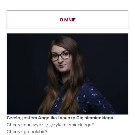
O MNIE
Cześć, jestem Angelika i nauczę Cię niemieckiego.
Chcesz nauczyć się języka niemieckiego?
Chcesz go polubić?