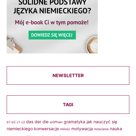
NEWSLETTER
TAGI
das
der
die
gramatyka
jak nauczyć się
b1
b2
c1
c2
eröffnen
niemieckiego
konwersacje
motywacja
nauka
miłość
mówienie