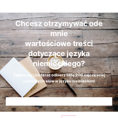
Chcesz otrzymywać ode
mnie
wartościowe treści
dotyczące języka
niemieckiego?
Zapisz się i już teraz odbierz
listę
200 najczęściej
używanych słów w języku niemieckim!