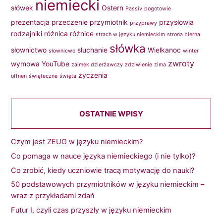
niemiecki
słówek
Ostern
Passiv
pogotowie
prezentacja
przeczenie
przymiotnik
przysłowia
przyprawy
rodzajniki
różnica
różnice
strach w języku niemieckim
strona bierna
słówka
słownictwo
słuchanie
Wielkanoc
słownicwo
winter
zwroty
wymowa
YouTube
zaimek dzierżawczy
zdziwienie
zima
życzenia
öffnen
świąteczne
święta
OSTATNIE WPISY
Czym jest ZEUG w języku niemieckim?
Co pomaga w nauce języka niemieckiego (i nie tylko)?
Co zrobić, kiedy uczniowie tracą motywację do nauki?
50 podstawowych przymiotników w języku niemieckim –
wraz z przykładami zdań
Futur I, czyli czas przyszły w języku niemieckim