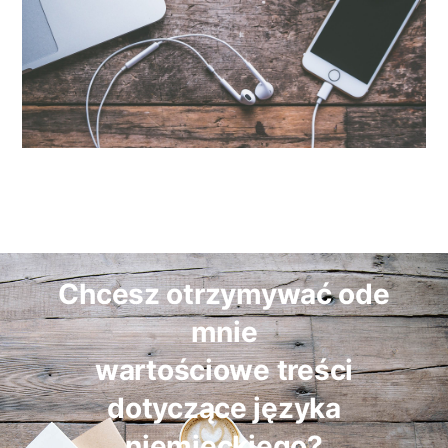
Chcesz otrzymywać ode
mnie
wartościowe treści
dotyczące języka
niemieckiego?