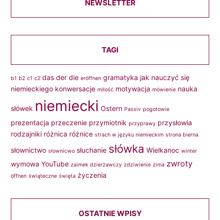
NEWSLETTER
TAGI
das
der
die
gramatyka
jak nauczyć się
b1
b2
c1
c2
eröffnen
niemieckiego
konwersacje
motywacja
nauka
miłość
mówienie
niemiecki
słówek
Ostern
Passiv
pogotowie
prezentacja
przeczenie
przymiotnik
przysłowia
przyprawy
rodzajniki
różnica
różnice
strach w języku niemieckim
strona bierna
słówka
słownictwo
słuchanie
Wielkanoc
słownicwo
winter
zwroty
wymowa
YouTube
zaimek dzierżawczy
zdziwienie
zima
życzenia
öffnen
świąteczne
święta
OSTATNIE WPISY