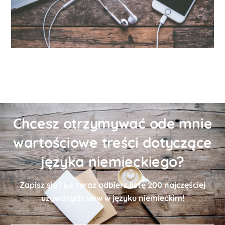
Chcesz otrzymywać ode mnie
wartościowe treści dotyczące
języka niemieckiego?
Zapisz się i już teraz odbierz
listę
200 najczęściej
używanych słów w języku niemieckim!