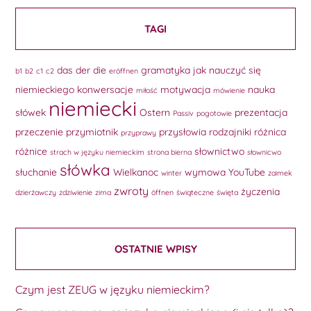
TAGI
das
der
die
gramatyka
jak nauczyć się
b1
b2
c1
c2
eröffnen
niemieckiego
konwersacje
motywacja
nauka
miłość
mówienie
niemiecki
słówek
Ostern
prezentacja
Passiv
pogotowie
przeczenie
przymiotnik
przysłowia
rodzajniki
różnica
przyprawy
różnice
słownictwo
strach w języku niemieckim
strona bierna
słownicwo
słówka
słuchanie
Wielkanoc
wymowa
YouTube
winter
zaimek
zwroty
życzenia
dzierżawczy
zdziwienie
zima
öffnen
świąteczne
święta
OSTATNIE WPISY
Czym jest ZEUG w języku niemieckim?