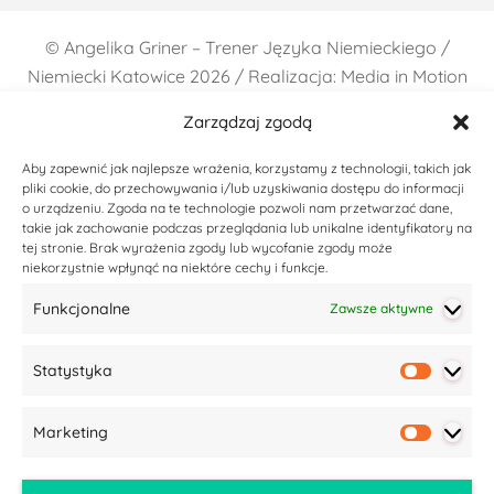
©
Angelika Griner – Trener Języka Niemieckiego /
Niemiecki Katowice
2026 / Realizacja: Media in Motion
Zarządzaj zgodą
Aby zapewnić jak najlepsze wrażenia, korzystamy z technologii, takich jak
pliki cookie, do przechowywania i/lub uzyskiwania dostępu do informacji
o urządzeniu. Zgoda na te technologie pozwoli nam przetwarzać dane,
takie jak zachowanie podczas przeglądania lub unikalne identyfikatory na
tej stronie. Brak wyrażenia zgody lub wycofanie zgody może
niekorzystnie wpłynąć na niektóre cechy i funkcje.
Funkcjonalne
Zawsze aktywne
Statystyka
Statyst
Marketing
Market