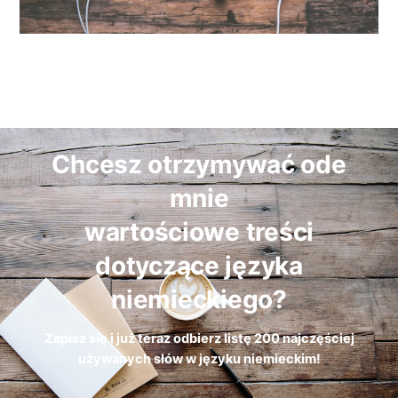
Chcesz otrzymywać ode
mnie
wartościowe treści
dotyczące języka
niemieckiego?
Zapisz się i już teraz odbierz
listę
200 najczęściej
używanych słów w języku niemieckim!