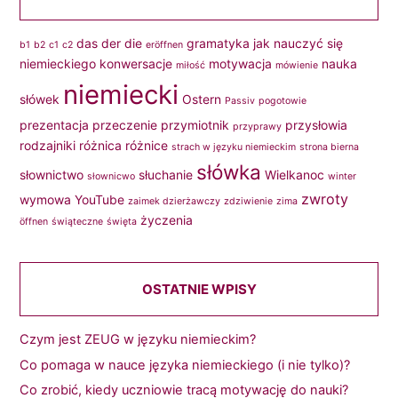
das
der
die
gramatyka
jak nauczyć się
b1
b2
c1
c2
eröffnen
niemieckiego
konwersacje
motywacja
nauka
miłość
mówienie
niemiecki
słówek
Ostern
Passiv
pogotowie
prezentacja
przeczenie
przymiotnik
przysłowia
przyprawy
rodzajniki
różnica
różnice
strach w języku niemieckim
strona bierna
słówka
słownictwo
słuchanie
Wielkanoc
słownicwo
winter
zwroty
wymowa
YouTube
zaimek dzierżawczy
zdziwienie
zima
życzenia
öffnen
świąteczne
święta
OSTATNIE WPISY
Czym jest ZEUG w języku niemieckim?
Co pomaga w nauce języka niemieckiego (i nie tylko)?
Co zrobić, kiedy uczniowie tracą motywację do nauki?