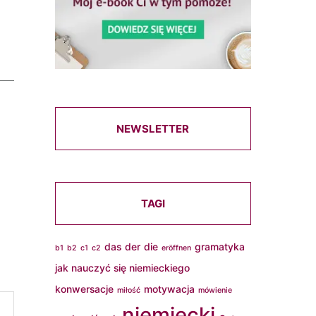
NEWSLETTER
TAGI
das
der
die
gramatyka
b1
b2
c1
c2
eröffnen
jak nauczyć się niemieckiego
konwersacje
motywacja
miłość
mówienie
niemiecki