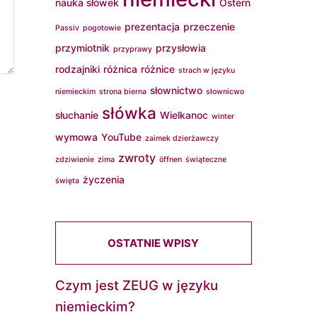
nauka słówek
Ostern
prezentacja
przeczenie
Passiv
pogotowie
przymiotnik
przysłowia
przyprawy
rodzajniki
różnica
różnice
strach w języku
słownictwo
niemieckim
strona bierna
słownicwo
słówka
słuchanie
Wielkanoc
winter
wymowa
YouTube
zaimek dzierżawczy
zwroty
zdziwienie
zima
öffnen
świąteczne
życzenia
święta
OSTATNIE WPISY
Czym jest ZEUG w języku
niemieckim?