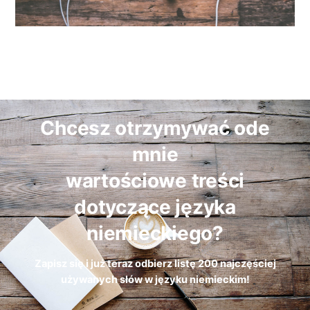
Chcesz otrzymywać ode
mnie
wartościowe treści
dotyczące języka
niemieckiego?
Zapisz się i już teraz odbierz
listę
200 najczęściej
używanych słów w języku niemieckim!