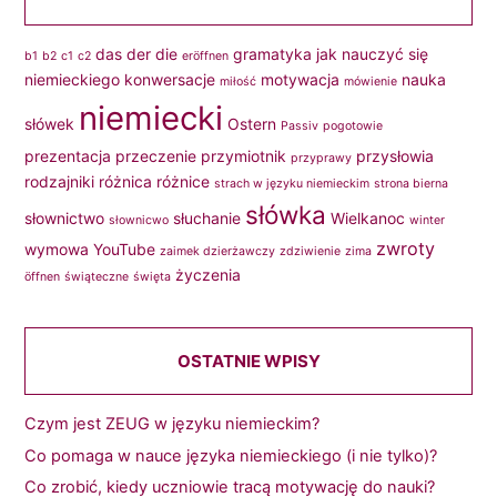
das
der
die
gramatyka
jak nauczyć się
b1
b2
c1
c2
eröffnen
niemieckiego
konwersacje
motywacja
nauka
miłość
mówienie
niemiecki
słówek
Ostern
Passiv
pogotowie
prezentacja
przeczenie
przymiotnik
przysłowia
przyprawy
rodzajniki
różnica
różnice
strach w języku niemieckim
strona bierna
słówka
słownictwo
słuchanie
Wielkanoc
słownicwo
winter
zwroty
wymowa
YouTube
zaimek dzierżawczy
zdziwienie
zima
życzenia
öffnen
świąteczne
święta
OSTATNIE WPISY
Czym jest ZEUG w języku niemieckim?
Co pomaga w nauce języka niemieckiego (i nie tylko)?
Co zrobić, kiedy uczniowie tracą motywację do nauki?