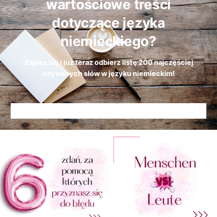
wartościowe treści
dotyczące języka
niemieckiego?
Zapisz się i już teraz odbierz
listę
200 najczęściej
używanych słów w języku niemieckim!