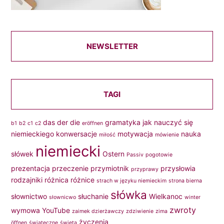
NEWSLETTER
TAGI
das
der
die
gramatyka
jak nauczyć się
b1
b2
c1
c2
eröffnen
niemieckiego
konwersacje
motywacja
nauka
miłość
mówienie
niemiecki
słówek
Ostern
Passiv
pogotowie
prezentacja
przeczenie
przymiotnik
przysłowia
przyprawy
rodzajniki
różnica
różnice
strach w języku niemieckim
strona bierna
słówka
słownictwo
słuchanie
Wielkanoc
słownicwo
winter
zwroty
wymowa
YouTube
zaimek dzierżawczy
zdziwienie
zima
życzenia
öffnen
świąteczne
święta