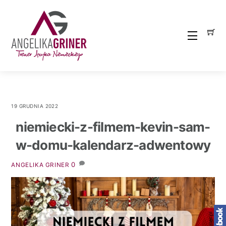
Skip
to
content
Menu
19 GRUDNIA 2022
niemiecki-z-filmem-kevin-sam-
w-domu-kalendarz-adwentowy
0
ANGELIKA GRINER