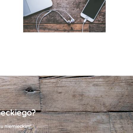
ieckiego?
ku niemieckim!