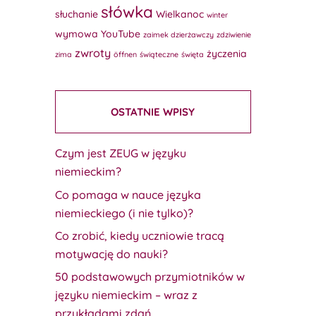
słówka
słuchanie
Wielkanoc
winter
wymowa
YouTube
zaimek dzierżawczy
zdziwienie
zwroty
życzenia
zima
öffnen
świąteczne
święta
OSTATNIE WPISY
Czym jest ZEUG w języku
niemieckim?
Co pomaga w nauce języka
niemieckiego (i nie tylko)?
Co zrobić, kiedy uczniowie tracą
motywację do nauki?
50 podstawowych przymiotników w
języku niemieckim – wraz z
przykładami zdań