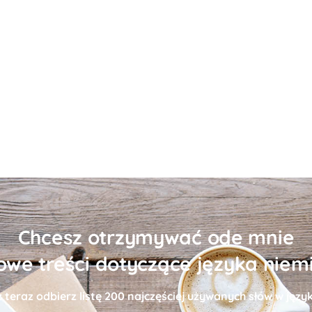
Chcesz otrzymywać ode mnie
owe treści dotyczące języka niem
uż teraz odbierz
listę
200 najczęściej używanych słów w języ