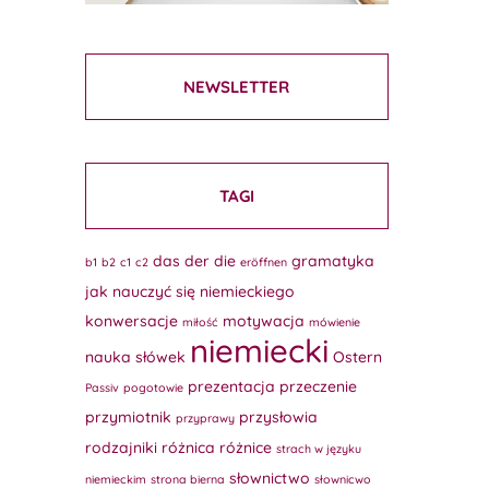
NEWSLETTER
TAGI
das
der
die
gramatyka
b1
b2
c1
c2
eröffnen
jak nauczyć się niemieckiego
konwersacje
motywacja
miłość
mówienie
niemiecki
nauka słówek
Ostern
prezentacja
przeczenie
Passiv
pogotowie
przymiotnik
przysłowia
przyprawy
rodzajniki
różnica
różnice
strach w języku
słownictwo
niemieckim
strona bierna
słownicwo