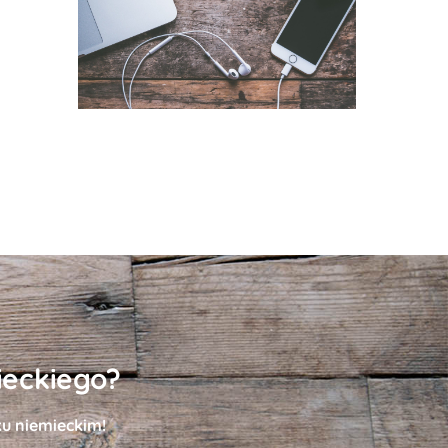
ieckiego?
ku niemieckim!