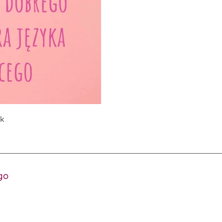
ek
go