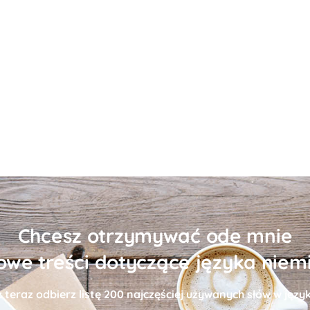
Chcesz otrzymywać ode mnie
owe treści dotyczące języka niem
uż teraz odbierz
listę
200 najczęściej używanych słów w języ