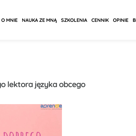
O MNIE
NAUKA ZE MNĄ
SZKOLENIA
CENNIK
OPINIE
B
go lektora języka obcego