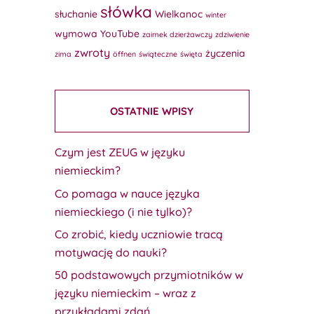
słówka
słuchanie
Wielkanoc
winter
wymowa
YouTube
zaimek dzierżawczy
zdziwienie
zwroty
życzenia
zima
öffnen
świąteczne
święta
OSTATNIE WPISY
Czym jest ZEUG w języku
niemieckim?
Co pomaga w nauce języka
niemieckiego (i nie tylko)?
Co zrobić, kiedy uczniowie tracą
motywację do nauki?
50 podstawowych przymiotników w
języku niemieckim – wraz z
przykładami zdań