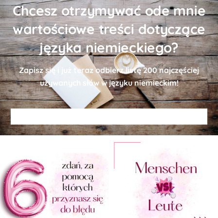
Chcesz otrzymywać ode mnie
wartościowe treści dotyczące
języka niemieckiego?
Zapisz się i już teraz odbierz
listę
200 najczęściej
używanych słów w języku niemieckim!