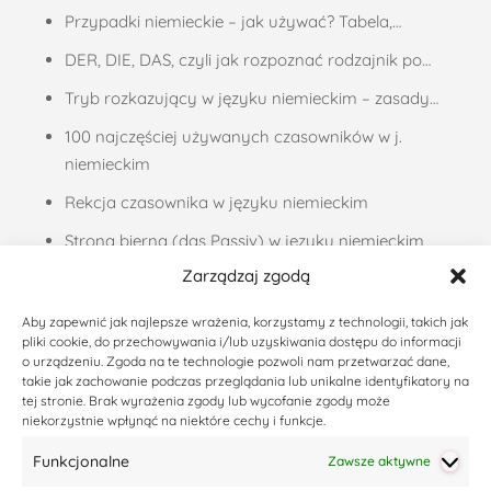
Przypadki niemieckie – jak używać? Tabela,…
DER, DIE, DAS, czyli jak rozpoznać rodzajnik po…
Tryb rozkazujący w języku niemieckim – zasady…
100 najczęściej używanych czasowników w j.
niemieckim
Rekcja czasownika w języku niemieckim
Strona bierna (das Passiv) w języku niemieckim
Zarządzaj zgodą
Liczebniki porządkowe, czyli jak podawać daty w…
Zaimki dzierżawcze w języku niemieckim –…
Aby zapewnić jak najlepsze wrażenia, korzystamy z technologii, takich jak
pliki cookie, do przechowywania i/lub uzyskiwania dostępu do informacji
Życzenia noworoczne po niemiecku – 37 propozycji
o urządzeniu. Zgoda na te technologie pozwoli nam przetwarzać dane,
takie jak zachowanie podczas przeglądania lub unikalne identyfikatory na
Codzienny niemiecki – podsumowanie akcji
tej stronie. Brak wyrażenia zgody lub wycofanie zgody może
niekorzystnie wpłynąć na niektóre cechy i funkcje.
Ostatnie wpisy
Funkcjonalne
Zawsze aktywne