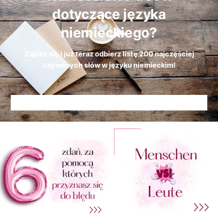
dotyczące języka
niemieckiego?
Zapisz się i już teraz odbierz
listę
200 najczęściej
używanych słów w języku niemieckim!