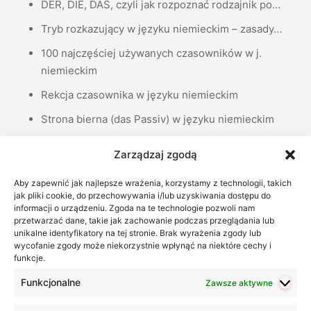
DER, DIE, DAS, czyli jak rozpoznać rodzajnik po…
Tryb rozkazujący w języku niemieckim – zasady…
100 najczęściej używanych czasowników w j.
niemieckim
Rekcja czasownika w języku niemieckim
Strona bierna (das Passiv) w języku niemieckim
Liczebniki porządkowe, czyli jak podawać daty w…
Zarządzaj zgodą
Zaimki dzierżawcze w języku niemieckim –…
Aby zapewnić jak najlepsze wrażenia, korzystamy z technologii, takich
Życzenia noworoczne po niemiecku – 37
jak pliki cookie, do przechowywania i/lub uzyskiwania dostępu do
informacji o urządzeniu. Zgoda na te technologie pozwoli nam
propozycji
przetwarzać dane, takie jak zachowanie podczas przeglądania lub
Codzienny niemiecki – podsumowanie akcji
unikalne identyfikatory na tej stronie. Brak wyrażenia zgody lub
wycofanie zgody może niekorzystnie wpłynąć na niektóre cechy i
funkcje.
Ostatnie wpisy
Funkcjonalne
Zawsze aktywne
Czym jest ZEUG w języku niemieckim?