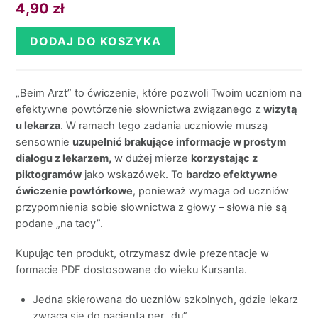
4,90
zł
DODAJ DO KOSZYKA
„Beim Arzt” to ćwiczenie, które pozwoli Twoim uczniom na
efektywne powtórzenie słownictwa związanego z
wizytą
u lekarza
. W ramach tego zadania uczniowie muszą
sensownie
uzupełnić brakujące informacje w prostym
dialogu z lekarzem,
w dużej mierze
korzystając z
piktogramów
jako wskazówek. To
bardzo efektywne
ćwiczenie powtórkowe
, ponieważ wymaga od uczniów
przypomnienia sobie słownictwa z głowy – słowa nie są
podane „na tacy”.
Kupując ten produkt, otrzymasz dwie prezentacje w
formacie PDF dostosowane do wieku Kursanta.
Jedna skierowana do uczniów szkolnych, gdzie lekarz
zwraca się do pacjenta per „du”.