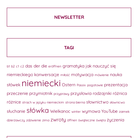
NEWSLETTER
TAGI
das
der
die
gramatyka
jak nauczyć się
b1
b2
c1
c2
eröffnen
niemieckiego
konwersacje
motywacja
nauka
miłość
mówienie
niemiecki
słówek
Ostern
prezentacja
Passiv
pogotowie
przeczenie
przymiotnik
przysłowia
rodzajniki
różnica
przyprawy
różnice
słownictwo
strach w języku niemieckim
strona bierna
słownicwo
słówka
słuchanie
Wielkanoc
wymowa
YouTube
winter
zaimek
zwroty
życzenia
dzierżawczy
zdziwienie
zima
öffnen
świąteczne
święta