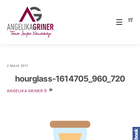
Skip
to
content
Menu
2 MAJA 2017
hourglass-1614705_960_720
0
ANGELIKA GRINER