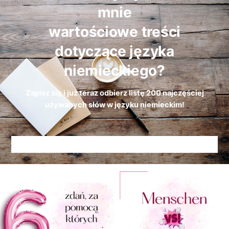
mnie
wartościowe treści
dotyczące języka
niemieckiego?
Zapisz się i już teraz odbierz
listę
200 najczęściej
używanych słów w języku niemieckim!