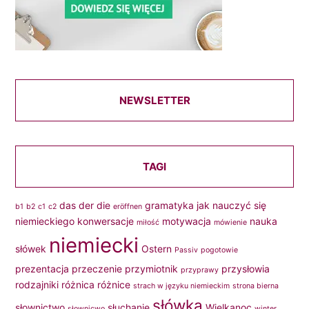
NEWSLETTER
TAGI
das
der
die
gramatyka
jak nauczyć się
b1
b2
c1
c2
eröffnen
niemieckiego
konwersacje
motywacja
nauka
miłość
mówienie
niemiecki
słówek
Ostern
Passiv
pogotowie
prezentacja
przeczenie
przymiotnik
przysłowia
przyprawy
rodzajniki
różnica
różnice
strach w języku niemieckim
strona bierna
słówka
słownictwo
słuchanie
Wielkanoc
słownicwo
winter