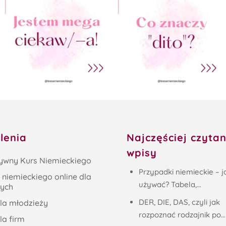
lenia
Najczęściej czyta
wpisy
sywny Kurs Niemieckiego
Przypadki niemieckie – j
 niemieckiego online dla
używać? Tabela,…
łych
DER, DIE, DAS, czyli jak
la młodzieży
rozpoznać rodzajnik po…
la firm