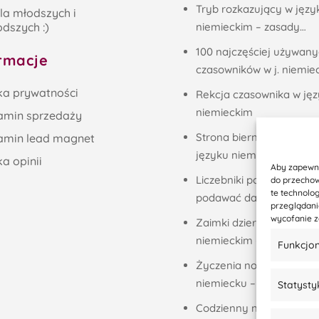
Tryb rozkazujący w języ
la młodszych i
dszych :)
niemieckim – zasady…
100 najczęściej używan
rmacje
czasowników w j. niemie
ka prywatności
Rekcja czasownika w ję
niemieckim
amin sprzedaży
Strona bierna (das Passi
amin lead magnet
języku niemieckim
ka opinii
Aby zapewnić
Liczebniki porządkowe, cz
do przechow
te technolo
podawać daty w…
przeglądania
wycofanie z
Zaimki dzierżawcze w ję
niemieckim –…
Funkcjo
Życzenia noworoczne p
niemiecku – 37 propozyc
Statysty
Codzienny niemiecki –