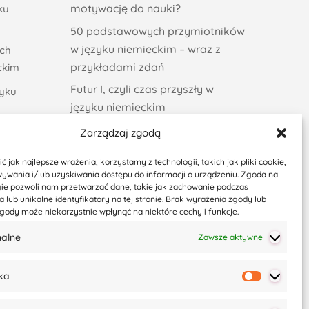
motywację do nauki?
ku
50 podstawowych przymiotników
w języku niemieckim – wraz z
ych
przykładami zdań
ckim
Futur I, czyli czas przyszły w
zyku
języku niemieckim
Zarządzaj zgodą
v) w
 jak najlepsze wrażenia, korzystamy z technologii, takich jak pliki cookie,
yli jak
ywania i/lub uzyskiwania dostępu do informacji o urządzeniu. Zgoda na
gie pozwoli nam przetwarzać dane, takie jak zachowanie podczas
 lub unikalne identyfikatory na tej stronie. Brak wyrażenia zgody lub
gody może niekorzystnie wpłynąć na niektóre cechy i funkcje.
zyku
nalne
Zawsze aktywne
o
ji
ka
Statysty