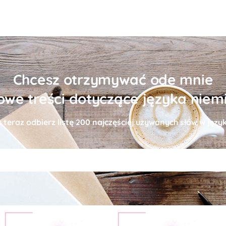
Chcesz otrzymywać ode mnie
owe treści dotyczące języka niem
uż teraz odbierz
listę
200 najczęściej używanych słów w języ