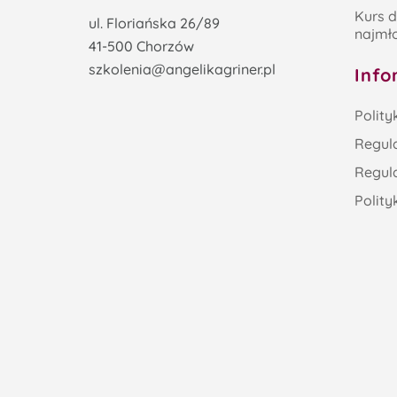
Kurs d
ul. Floriańska 26/89
najmło
41-500 Chorzów
szkolenia@angelikagriner.pl
Info
Polity
Regul
Regul
Polity