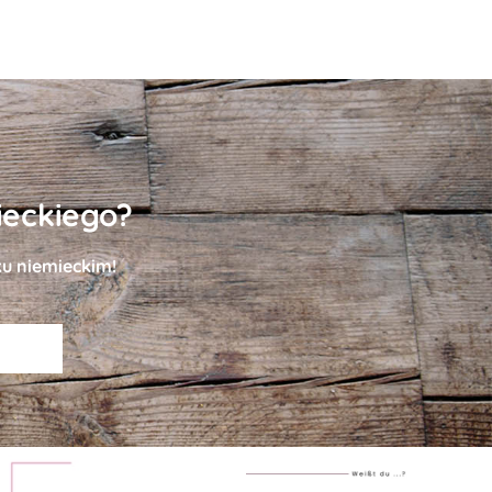
ieckiego?
ku niemieckim!