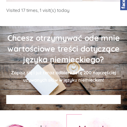
Visited 17 times, 1 visit(s) today
Chcesz otrzymywać ode mnie
wartościowe treści dotyczące
języka niemieckiego?
Zapisz się i już teraz odbierz
listę
200 najczęściej
używanych słów w języku niemieckim!