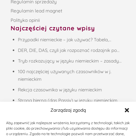
Regulamin sprzedaży
Regulamin lead magnet
Polityka opinii
Najczęściej czytane wpisy
Przypadki niemieckie – jak używać? Tabela,…
DER, DIE, DAS, czyli jak rozpoznać rodzajnik po…
Tryb rozkazujący w języku niemieckim – zasady…
100 najczęściej używanych czasowników w j.
niemieckim
Rekcja czasownika w języku niemieckim
Strona bierna (das Passiv) w języku niemieckim
Zarządzaj zgodą
Liczebniki porządkowe, czyli jak podawać daty w…
Zaimki dzierżawcze w języku niemieckim –…
Aby zapewnić jak najlepsze wrażenia, korzystamy z technologii, takich jak
pliki cookie, do przechowywania i/lub uzyskiwania dostępu do informacji
Życzenia noworoczne po niemiecku – 37 propozycji
o urządzeniu. Zgoda na te technologie pozwoli nam przetwarzać dane,