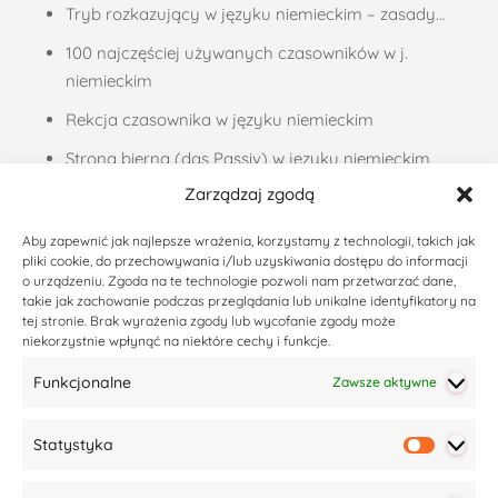
Tryb rozkazujący w języku niemieckim – zasady…
100 najczęściej używanych czasowników w j.
niemieckim
Rekcja czasownika w języku niemieckim
Strona bierna (das Passiv) w języku niemieckim
Zarządzaj zgodą
Liczebniki porządkowe, czyli jak podawać daty w…
Zaimki dzierżawcze w języku niemieckim –…
Aby zapewnić jak najlepsze wrażenia, korzystamy z technologii, takich jak
pliki cookie, do przechowywania i/lub uzyskiwania dostępu do informacji
Życzenia noworoczne po niemiecku – 37 propozycji
o urządzeniu. Zgoda na te technologie pozwoli nam przetwarzać dane,
takie jak zachowanie podczas przeglądania lub unikalne identyfikatory na
Codzienny niemiecki – podsumowanie akcji
tej stronie. Brak wyrażenia zgody lub wycofanie zgody może
niekorzystnie wpłynąć na niektóre cechy i funkcje.
Ostatnie wpisy
Funkcjonalne
Zawsze aktywne
Czym jest ZEUG w języku niemieckim?
Statystyka
Co pomaga w nauce języka niemieckiego (i nie tylko)?
Statyst
Co zrobić, kiedy uczniowie tracą motywację do nauki?