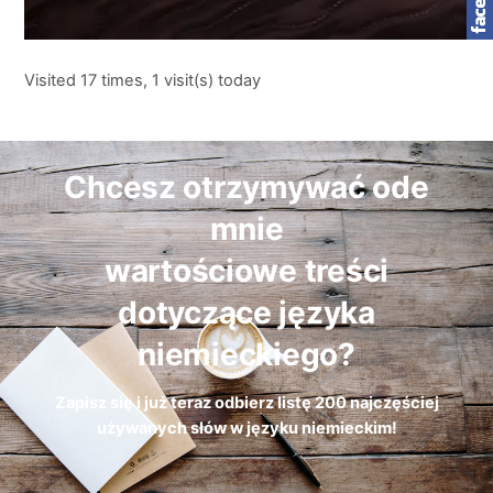
Visited 17 times, 1 visit(s) today
Chcesz otrzymywać ode
mnie
wartościowe treści
dotyczące języka
niemieckiego?
Zapisz się i już teraz odbierz
listę
200 najczęściej
używanych słów w języku niemieckim!