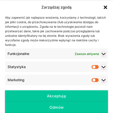
Liczebniki porządkowe, czyli jak podawać daty w…
Zarządzaj zgodą
Zaimki dzierżawcze w języku niemieckim –…
Aby zapewnić jak najlepsze wrażenia, korzystamy z technologii, takich
Życzenia noworoczne po niemiecku – 37
jak pliki cookie, do przechowywania i/lub uzyskiwania dostępu do
informacji o urządzeniu. Zgoda na te technologie pozwoli nam
propozycji
przetwarzać dane, takie jak zachowanie podczas przeglądania lub
unikalne identyfikatory na tej stronie. Brak wyrażenia zgody lub
Codzienny niemiecki – podsumowanie akcji
wycofanie zgody może niekorzystnie wpłynąć na niektóre cechy i
funkcje.
Ostatnie wpisy
Funkcjonalne
Zawsze aktywne
Czym jest ZEUG w języku niemieckim?
Co pomaga w nauce języka niemieckiego (i nie tylko)?
Statystyka
Statyst
Co zrobić, kiedy uczniowie tracą motywację do nauki?
50 podstawowych przymiotników w języku niemieckim –
Marketing
Marketi
wraz z przykładami zdań
Futur I, czyli czas przyszły w języku niemieckim
Akceptuję
Odmów